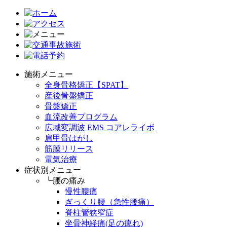
施術メニュー
全身骨格矯正【SPAT】
産後骨盤矯正
骨盤矯正
血流改善プログラム
広域変調波 EMS コアレライボ
肩甲骨はがし
筋膜リリース
電気治療
症状別メニュー
┗腰の痛み
慢性腰痛
ぎっくり腰（急性腰痛）
脊柱管狭窄症
坐骨神経痛(足の痺れ)