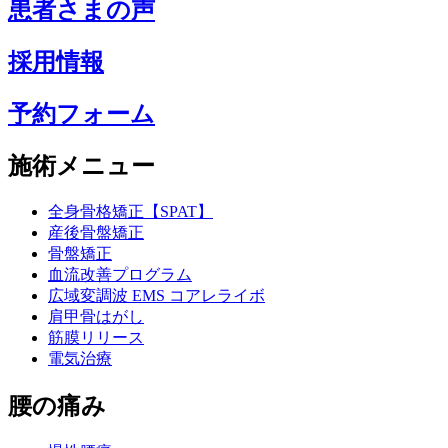
患者さまの声
採用情報
予約フォーム
施術メニュー
全身骨格矯正【SPAT】
産後骨盤矯正
骨盤矯正
血流改善プログラム
広域変調波 EMS コアレライボ
肩甲骨はがし
筋膜リリース
電気治療
腰の痛み