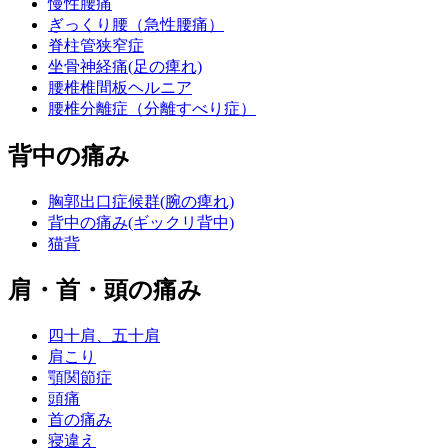
慢性腰痛
ぎっくり腰（急性腰痛）
脊柱管狭窄症
坐骨神経痛(足の痺れ)
腰椎椎間板ヘルニア
腰椎分離症（分離すべり症）
背中の痛み
胸郭出口症候群(腕の痺れ)
背中の痛み(ギックリ背中)
猫背
肩・首・頭の痛み
四十肩、五十肩
肩こり
顎関節症
頭痛
首の痛み
寝違え