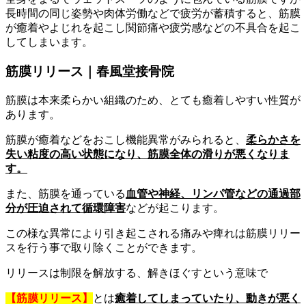
長時間の同じ姿勢や肉体労働などで疲労が蓄積すると、筋膜
が癒着やよじれを起こし関節痛や疲労感などの不具合を起こ
してしまいます。
筋膜リリース｜春風堂接骨院
筋膜は本来柔らかい組織のため、とても癒着しやすい性質が
あります。
筋膜が癒着などをおこし機能異常がみられると、
柔らかさを
失い粘度の高い状態になり、筋膜全体の滑りが悪くなりま
す。
また、筋膜を通っている
血管や神経、リンパ管などの通過部
分が圧迫されて循環障害
などが起こります。
この様な異常により引き起こされる痛みや痺れは筋膜リリー
スを行う事で取り除くことができます。
リリースは制限を解放する、解きほぐすという意味で
【筋膜リリース】
とは
癒着してしまっていたり、動きが悪く