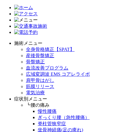
施術メニュー
全身骨格矯正【SPAT】
産後骨盤矯正
骨盤矯正
血流改善プログラム
広域変調波 EMS コアレライボ
肩甲骨はがし
筋膜リリース
電気治療
症状別メニュー
┗腰の痛み
慢性腰痛
ぎっくり腰（急性腰痛）
脊柱管狭窄症
坐骨神経痛(足の痺れ)