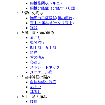
腰椎椎間板ヘルニア
腰椎分離症（分離すべり症）
┗背中の痛み
胸郭出口症候群(腕の痺れ)
背中の痛み(ギックリ背中)
猫背
┗肩・首・頭の痛み
肩こり
顎関節症
四十肩、五十肩
頭痛
首の痛み
寝違え
ストレートネック
メニエール病
┗自律神経の悩み
自律神経失調症
めまい
耳鳴り
┗手・足の痛み
膝痛