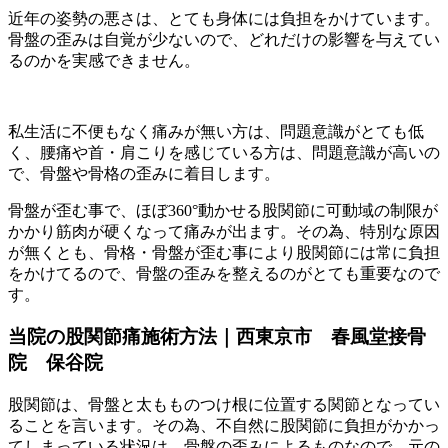
近年の姿勢の悪さは、とても身体には負担をかけています。
骨盤の歪みは自覚が少ないので、どれだけの影響を与えてい
るのかを実感できません。
私生活に不便もなく痛みが無い方は、問題意識がとても低
く、腰痛や首・肩こりを感じている方は、問題意識が高いの
で、骨盤や骨格の歪みに着目します。
骨盤が歪む事で、ほぼ360°動かせる股関節に可動域の制限が
かかり筋肉が硬くなって痛みが出ます。その為、特別な原因
が無くとも、骨格・骨盤が歪む事により股関節には常に負担
をかけてるので、骨盤の歪みを整えるのがとても重要なので
す。
当院の股関節痛施術方法｜西東京市 春風堂接骨
院 保谷院
股関節は、骨盤と太もものつけ根に位置する関節となってい
ることを言います。その為、不自然に股関節に負担がかかっ
てしまっている状況は、骨盤の歪みによるものなので、元の