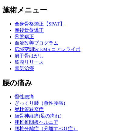
施術メニュー
全身骨格矯正【SPAT】
産後骨盤矯正
骨盤矯正
血流改善プログラム
広域変調波 EMS コアレライボ
肩甲骨はがし
筋膜リリース
電気治療
腰の痛み
慢性腰痛
ぎっくり腰（急性腰痛）
脊柱管狭窄症
坐骨神経痛(足の痺れ)
腰椎椎間板ヘルニア
腰椎分離症（分離すべり症）