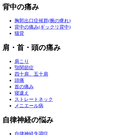
背中の痛み
胸郭出口症候群(腕の痺れ)
背中の痛み(ギックリ背中)
猫背
肩・首・頭の痛み
肩こり
顎関節症
四十肩、五十肩
頭痛
首の痛み
寝違え
ストレートネック
メニエール病
自律神経の悩み
自律神経失調症