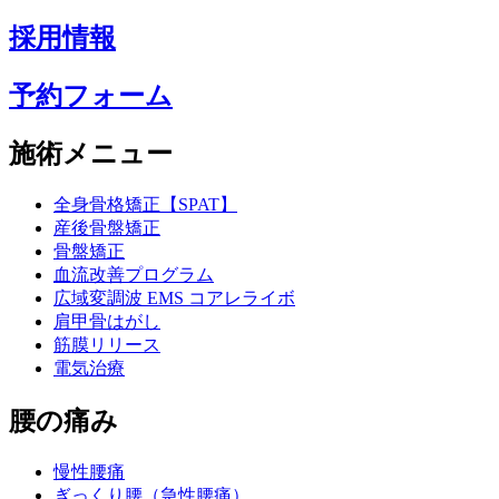
採用情報
予約フォーム
施術メニュー
全身骨格矯正【SPAT】
産後骨盤矯正
骨盤矯正
血流改善プログラム
広域変調波 EMS コアレライボ
肩甲骨はがし
筋膜リリース
電気治療
腰の痛み
慢性腰痛
ぎっくり腰（急性腰痛）