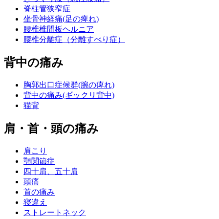
脊柱管狭窄症
坐骨神経痛(足の痺れ)
腰椎椎間板ヘルニア
腰椎分離症（分離すべり症）
背中の痛み
胸郭出口症候群(腕の痺れ)
背中の痛み(ギックリ背中)
猫背
肩・首・頭の痛み
肩こり
顎関節症
四十肩、五十肩
頭痛
首の痛み
寝違え
ストレートネック