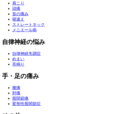
肩こり
頭痛
首の痛み
寝違え
ストレートネック
メニエール病
自律神経の悩み
自律神経失調症
めまい
耳鳴り
手・足の痛み
膝痛
肘痛
股関節痛
変形性股関節症