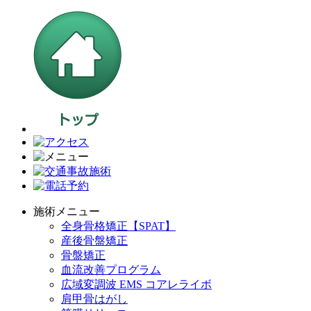
施術メニュー
全身骨格矯正【SPAT】
産後骨盤矯正
骨盤矯正
血流改善プログラム
広域変調波 EMS コアレライボ
肩甲骨はがし