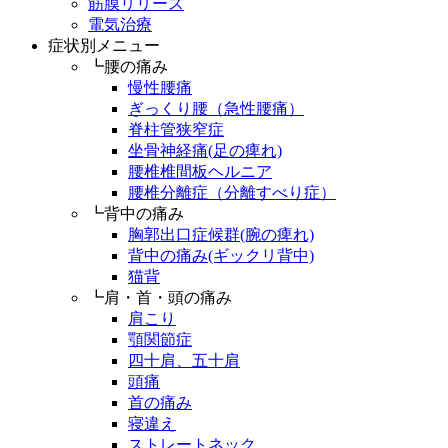
筋膜リリース
電気治療
症状別メニュー
┗腰の痛み
慢性腰痛
ぎっくり腰（急性腰痛）
脊柱管狭窄症
坐骨神経痛(足の痺れ)
腰椎椎間板ヘルニア
腰椎分離症（分離すべり症）
┗背中の痛み
胸郭出口症候群(腕の痺れ)
背中の痛み(ギックリ背中)
猫背
┗肩・首・頭の痛み
肩こり
顎関節症
四十肩、五十肩
頭痛
首の痛み
寝違え
ストレートネック