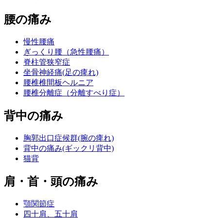
腰の痛み
慢性腰痛
ぎっくり腰（急性腰痛）
脊柱管狭窄症
坐骨神経痛(足の痺れ)
腰椎椎間板ヘルニア
腰椎分離症（分離すべり症）
背中の痛み
胸郭出口症候群(腕の痺れ)
背中の痛み(ギックリ背中)
猫背
肩・首・頭の痛み
顎関節症
四十肩、五十肩