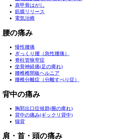
肩甲骨はがし
筋膜リリース
電気治療
腰の痛み
慢性腰痛
ぎっくり腰（急性腰痛）
脊柱管狭窄症
坐骨神経痛(足の痺れ)
腰椎椎間板ヘルニア
腰椎分離症（分離すべり症）
背中の痛み
胸郭出口症候群(腕の痺れ)
背中の痛み(ギックリ背中)
猫背
肩・首・頭の痛み