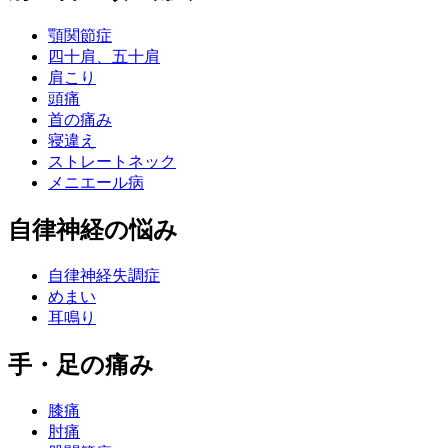
顎関節症
四十肩、五十肩
肩こり
頭痛
首の痛み
寝違え
ストレートネック
メニエール病
自律神経の悩み
自律神経失調症
めまい
耳鳴り
手・足の痛み
膝痛
肘痛