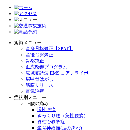
施術メニュー
全身骨格矯正【SPAT】
産後骨盤矯正
骨盤矯正
血流改善プログラム
広域変調波 EMS コアレライボ
肩甲骨はがし
筋膜リリース
電気治療
症状別メニュー
┗腰の痛み
慢性腰痛
ぎっくり腰（急性腰痛）
脊柱管狭窄症
坐骨神経痛(足の痺れ)