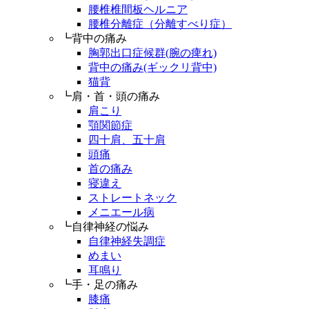
腰椎椎間板ヘルニア
腰椎分離症（分離すべり症）
┗背中の痛み
胸郭出口症候群(腕の痺れ)
背中の痛み(ギックリ背中)
猫背
┗肩・首・頭の痛み
肩こり
顎関節症
四十肩、五十肩
頭痛
首の痛み
寝違え
ストレートネック
メニエール病
┗自律神経の悩み
自律神経失調症
めまい
耳鳴り
┗手・足の痛み
膝痛