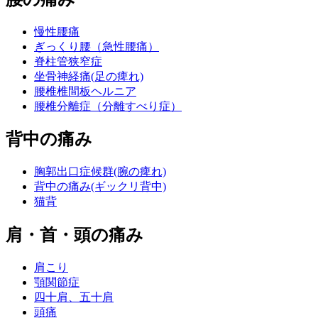
慢性腰痛
ぎっくり腰（急性腰痛）
脊柱管狭窄症
坐骨神経痛(足の痺れ)
腰椎椎間板ヘルニア
腰椎分離症（分離すべり症）
背中の痛み
胸郭出口症候群(腕の痺れ)
背中の痛み(ギックリ背中)
猫背
肩・首・頭の痛み
肩こり
顎関節症
四十肩、五十肩
頭痛