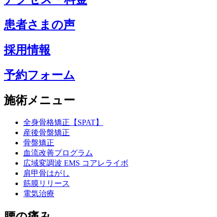
患者さまの声
採用情報
予約フォーム
施術メニュー
全身骨格矯正【SPAT】
産後骨盤矯正
骨盤矯正
血流改善プログラム
広域変調波 EMS コアレライボ
肩甲骨はがし
筋膜リリース
電気治療
腰の痛み