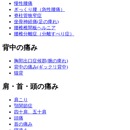
慢性腰痛
ぎっくり腰（急性腰痛）
脊柱管狭窄症
坐骨神経痛(足の痺れ)
腰椎椎間板ヘルニア
腰椎分離症（分離すべり症）
背中の痛み
胸郭出口症候群(腕の痺れ)
背中の痛み(ギックリ背中)
猫背
肩・首・頭の痛み
肩こり
顎関節症
四十肩、五十肩
頭痛
首の痛み