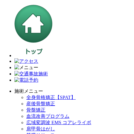
施術メニュー
全身骨格矯正【SPAT】
産後骨盤矯正
骨盤矯正
血流改善プログラム
広域変調波 EMS コアレライボ
肩甲骨はがし