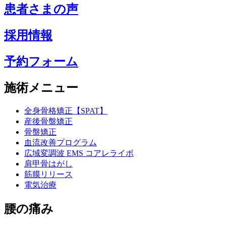
患者さまの声
採用情報
予約フォーム
施術メニュー
全身骨格矯正【SPAT】
産後骨盤矯正
骨盤矯正
血流改善プログラム
広域変調波 EMS コアレライボ
肩甲骨はがし
筋膜リリース
電気治療
腰の痛み