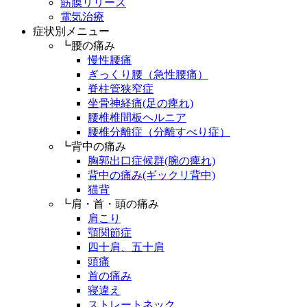
筋膜リリース
電気治療
症状別メニュー
┗腰の痛み
慢性腰痛
ぎっくり腰（急性腰痛）
脊柱管狭窄症
坐骨神経痛(足の痺れ)
腰椎椎間板ヘルニア
腰椎分離症（分離すべり症）
┗背中の痛み
胸郭出口症候群(腕の痺れ)
背中の痛み(ギックリ背中)
猫背
┗肩・首・頭の痛み
肩こり
顎関節症
四十肩、五十肩
頭痛
首の痛み
寝違え
ストレートネック