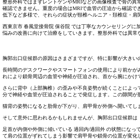
整形外科ではまずレントゲンやMRIなどの画像検査で骨の異
確認できません。重度の場合はMRIで血管の圧迫から確認
低下など多様で、それらの症状が頸椎ヘルニア・頚椎症・肩
西東京市 春風堂接骨院 保谷院 では丁寧なカウンセリング
悩みの改善に向けて治療をしていきます。整形外科では異常な
胸郭出口症候群の原因はさまざまですが、特に影響が大きい
長時間のデスクワークやスマートフォンの使用により前かが
れにより鎖骨周辺の血管や神経が圧迫され、首から腕にかけ
さらに背中（上部胸椎）の歪みや不良姿勢が続くことによっ
分で神経や血管が圧迫されることで発症します。この隙間が
猫背の姿勢になると肋骨が下がり、肩甲骨が外側へ開いてし
そして意外に思われるかもしれませんが、胸郭出口症候群は
足首が内側や外側に傾いている 過回内/過回外 の状態にな
て肩の位置がずれてしまう影響で肩甲骨や鎖骨の位置が変化