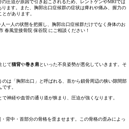
の圧迫が原因で引き起こされるため、レントゲンやMRIでは
あります。また、胸郭出口症候群の症状は痺れや痛み、握力の
ことがあります。
一人一人の状態を把握し、胸郭出口症候群だけでなく身体のお
 春風堂接骨院 保谷院 にご相談ください！
生じて
猫背
や
巻き肩
といった不良姿勢が悪化していきます。そ
うのは「胸郭出口」と呼ばれる、首から鎖骨周辺の狭い隙間部
んです。
とで神経や血管の通り道が狭まり、圧迫が強くなります。
盤・背中・首部分の骨格を歪ませます。この骨格の歪みによっ