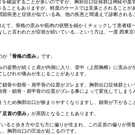
常を確認することが多いのですが、胸郭出口症候群は神経や血管
できることもありますが、軽度のケースでは見落とされることが
関節疾患と症状が似ている為、他の疾患と間違えて診断される
に加えて、骨格の歪みや筋肉の状態を細かくチェックして患者様
しと言われたが症状が続いている…という方は、一度 西東京市
のが
「骨格の歪み」
です。
みの姿勢が続くと肩が内側に入り、背中（上部胸椎）に歪みが
てしびれや痛みが生じることがあります。
て鎖骨や肋骨・肩甲骨の位置がズレます。胸郭出口症候群とい
肋骨・鎖骨・肩甲骨の位置がズレる事によって変化してしまう
まうため胸郭出口が狭まりやすくなりますし、鎖骨が下がるこ
「足首の歪み」
が原因となることもあります。
っていると歩き方や立ち方に偏りが生まれ、この足首の偏りが骨
し、胸郭出口の圧迫が起こるのです。