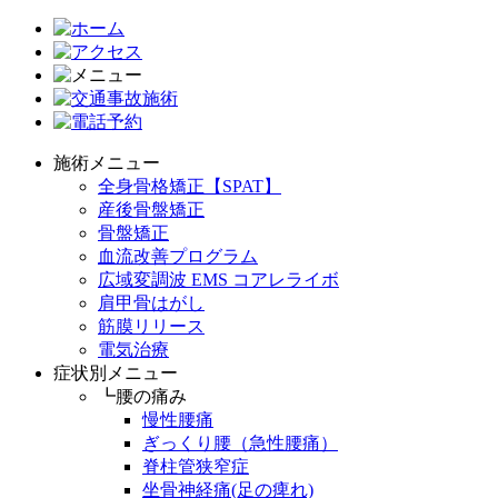
施術メニュー
全身骨格矯正【SPAT】
産後骨盤矯正
骨盤矯正
血流改善プログラム
広域変調波 EMS コアレライボ
肩甲骨はがし
筋膜リリース
電気治療
症状別メニュー
┗腰の痛み
慢性腰痛
ぎっくり腰（急性腰痛）
脊柱管狭窄症
坐骨神経痛(足の痺れ)