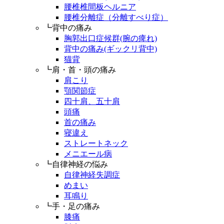
腰椎椎間板ヘルニア
腰椎分離症（分離すべり症）
┗背中の痛み
胸郭出口症候群(腕の痺れ)
背中の痛み(ギックリ背中)
猫背
┗肩・首・頭の痛み
肩こり
顎関節症
四十肩、五十肩
頭痛
首の痛み
寝違え
ストレートネック
メニエール病
┗自律神経の悩み
自律神経失調症
めまい
耳鳴り
┗手・足の痛み
膝痛