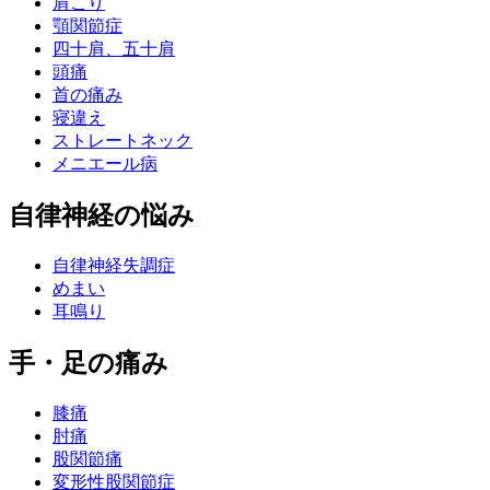
肩こり
顎関節症
四十肩、五十肩
頭痛
首の痛み
寝違え
ストレートネック
メニエール病
自律神経の悩み
自律神経失調症
めまい
耳鳴り
手・足の痛み
膝痛
肘痛
股関節痛
変形性股関節症