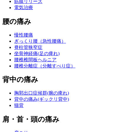
筋膜リリース
電気治療
腰の痛み
慢性腰痛
ぎっくり腰（急性腰痛）
脊柱管狭窄症
坐骨神経痛(足の痺れ)
腰椎椎間板ヘルニア
腰椎分離症（分離すべり症）
背中の痛み
胸郭出口症候群(腕の痺れ)
背中の痛み(ギックリ背中)
猫背
肩・首・頭の痛み