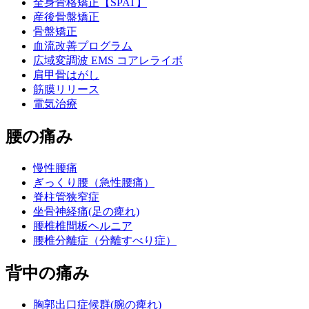
全身骨格矯正【SPAT】
産後骨盤矯正
骨盤矯正
血流改善プログラム
広域変調波 EMS コアレライボ
肩甲骨はがし
筋膜リリース
電気治療
腰の痛み
慢性腰痛
ぎっくり腰（急性腰痛）
脊柱管狭窄症
坐骨神経痛(足の痺れ)
腰椎椎間板ヘルニア
腰椎分離症（分離すべり症）
背中の痛み
胸郭出口症候群(腕の痺れ)