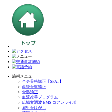
施術メニュー
全身骨格矯正【SPAT】
産後骨盤矯正
骨盤矯正
血流改善プログラム
広域変調波 EMS コアレライボ
肩甲骨はがし