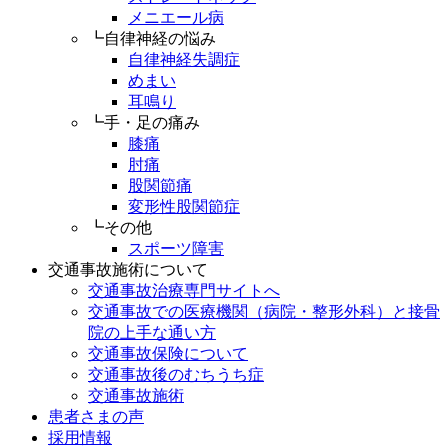
メニエール病
┗自律神経の悩み
自律神経失調症
めまい
耳鳴り
┗手・足の痛み
膝痛
肘痛
股関節痛
変形性股関節症
┗その他
スポーツ障害
交通事故施術について
交通事故治療専門サイトへ
交通事故での医療機関（病院・整形外科）と接骨
院の上手な通い方
交通事故保険について
交通事故後のむちうち症
交通事故施術
患者さまの声
採用情報