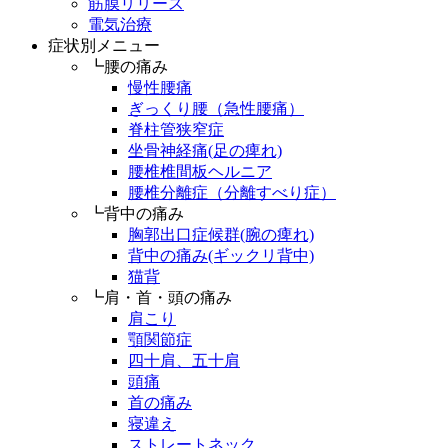
筋膜リリース
電気治療
症状別メニュー
┗腰の痛み
慢性腰痛
ぎっくり腰（急性腰痛）
脊柱管狭窄症
坐骨神経痛(足の痺れ)
腰椎椎間板ヘルニア
腰椎分離症（分離すべり症）
┗背中の痛み
胸郭出口症候群(腕の痺れ)
背中の痛み(ギックリ背中)
猫背
┗肩・首・頭の痛み
肩こり
顎関節症
四十肩、五十肩
頭痛
首の痛み
寝違え
ストレートネック