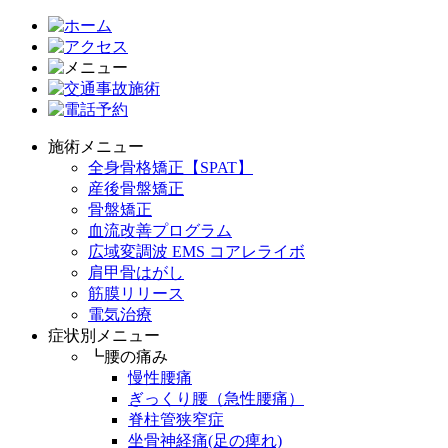
施術メニュー
全身骨格矯正【SPAT】
産後骨盤矯正
骨盤矯正
血流改善プログラム
広域変調波 EMS コアレライボ
肩甲骨はがし
筋膜リリース
電気治療
症状別メニュー
┗腰の痛み
慢性腰痛
ぎっくり腰（急性腰痛）
脊柱管狭窄症
坐骨神経痛(足の痺れ)