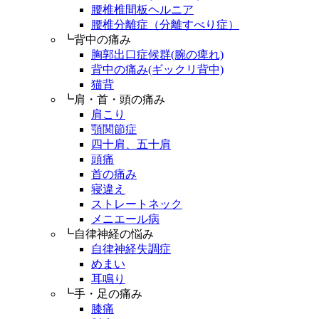
腰椎椎間板ヘルニア
腰椎分離症（分離すべり症）
┗背中の痛み
胸郭出口症候群(腕の痺れ)
背中の痛み(ギックリ背中)
猫背
┗肩・首・頭の痛み
肩こり
顎関節症
四十肩、五十肩
頭痛
首の痛み
寝違え
ストレートネック
メニエール病
┗自律神経の悩み
自律神経失調症
めまい
耳鳴り
┗手・足の痛み
膝痛