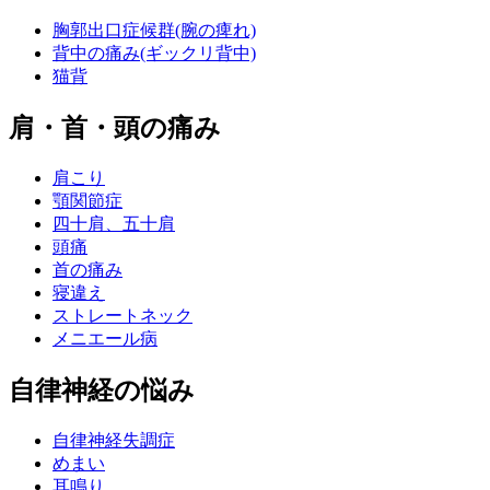
胸郭出口症候群(腕の痺れ)
背中の痛み(ギックリ背中)
猫背
肩・首・頭の痛み
肩こり
顎関節症
四十肩、五十肩
頭痛
首の痛み
寝違え
ストレートネック
メニエール病
自律神経の悩み
自律神経失調症
めまい
耳鳴り