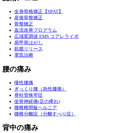
全身骨格矯正【SPAT】
産後骨盤矯正
骨盤矯正
血流改善プログラム
広域変調波 EMS コアレライボ
肩甲骨はがし
筋膜リリース
電気治療
腰の痛み
慢性腰痛
ぎっくり腰（急性腰痛）
脊柱管狭窄症
坐骨神経痛(足の痺れ)
腰椎椎間板ヘルニア
腰椎分離症（分離すべり症）
背中の痛み