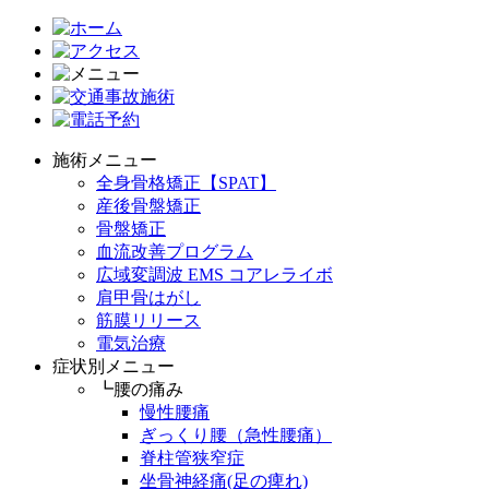
施術メニュー
全身骨格矯正【SPAT】
産後骨盤矯正
骨盤矯正
血流改善プログラム
広域変調波 EMS コアレライボ
肩甲骨はがし
筋膜リリース
電気治療
症状別メニュー
┗腰の痛み
慢性腰痛
ぎっくり腰（急性腰痛）
脊柱管狭窄症
坐骨神経痛(足の痺れ)