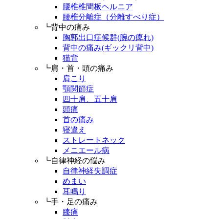
腰椎椎間板ヘルニア
腰椎分離症（分離すべり症）
┗背中の痛み
胸郭出口症候群(腕の痺れ)
背中の痛み(ギックリ背中)
猫背
┗肩・首・頭の痛み
肩こり
顎関節症
四十肩、五十肩
頭痛
首の痛み
寝違え
ストレートネック
メニエール病
┗自律神経の悩み
自律神経失調症
めまい
耳鳴り
┗手・足の痛み
膝痛