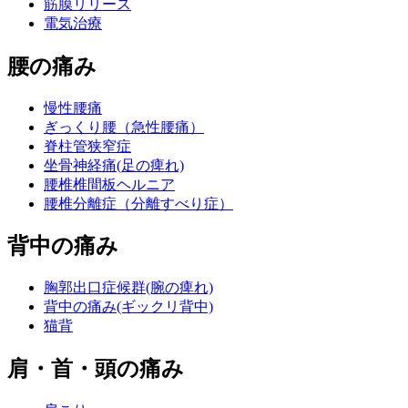
筋膜リリース
電気治療
腰の痛み
慢性腰痛
ぎっくり腰（急性腰痛）
脊柱管狭窄症
坐骨神経痛(足の痺れ)
腰椎椎間板ヘルニア
腰椎分離症（分離すべり症）
背中の痛み
胸郭出口症候群(腕の痺れ)
背中の痛み(ギックリ背中)
猫背
肩・首・頭の痛み