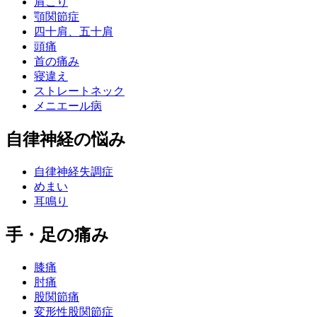
肩こり
顎関節症
四十肩、五十肩
頭痛
首の痛み
寝違え
ストレートネック
メニエール病
自律神経の悩み
自律神経失調症
めまい
耳鳴り
手・足の痛み
膝痛
肘痛
股関節痛
変形性股関節症