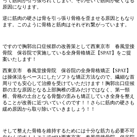
って筋肉が引っ張られてしまい、そのせいで筋肉が硬くなる
原因になります。
逆に筋肉の硬さは骨を引っ張り骨格を歪ませる原因ともなり
ます。このように骨格と筋肉はそれぞれ繋がっています。
ですので胸郭出口症候群の改善策として西東京市 春風堂接
骨院 保谷院で実施している全身骨格矯正【SPAT】をご提
案いたします！
西東京市 春風堂接骨院 保谷院の全身骨格矯正【SPAT】
は操体法をベースにしたソフトな矯正方法なので、繊細な首
周りでも安心して治療を受けていただけます！胸郭出口症候
群の主な原因となる上部胸椎の歪みだけではなく、第一頸
椎、骨格の土台となる骨盤の歪みも矯正していき全身を整え
ることが改善に近づいていくのです！！さらに筋肉の硬さも
緩め原因から取り除いていきましょう！！
そして整えた骨格を維持するためには十分な筋力も必要不可