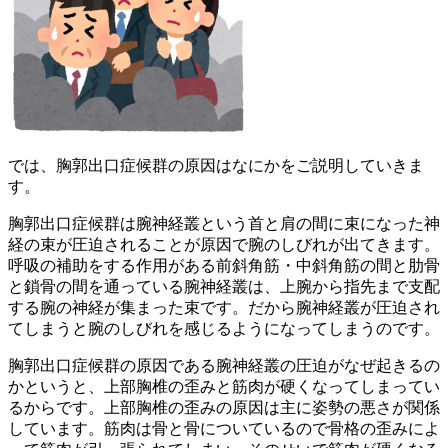
では、胸郭出口症候群の原因はなにかをご説明していきま
す。
胸郭出口症候群は腕神経叢という首と肩の間に束になった神
経の束が圧迫されることが原因で腕のしびれが出てきます。
呼吸の補助をする作用がある前斜角筋・中斜角筋の間と肋骨
と鎖骨の間を通っている腕神経叢は、上腕から指先まで支配
する腕の神経が集まった束です。だから腕神経叢が圧迫され
てしまうと腕のしびれを感じるようになってしまうのです。
胸郭出口症候群の原因である腕神経叢の圧迫がなぜ起きるの
かというと、上部胸椎の歪みと筋肉が硬くなってしまってい
るからです。上部胸椎の歪みの原因は主に姿勢の悪さが関係
しています。筋肉は骨と骨についているので骨格の歪みによ