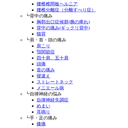
腰椎椎間板ヘルニア
腰椎分離症（分離すべり症）
┗背中の痛み
胸郭出口症候群(腕の痺れ)
背中の痛み(ギックリ背中)
猫背
┗肩・首・頭の痛み
肩こり
顎関節症
四十肩、五十肩
頭痛
首の痛み
寝違え
ストレートネック
メニエール病
┗自律神経の悩み
自律神経失調症
めまい
耳鳴り
┗手・足の痛み
膝痛