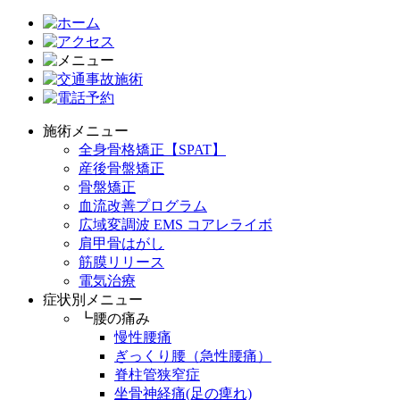
施術メニュー
全身骨格矯正【SPAT】
産後骨盤矯正
骨盤矯正
血流改善プログラム
広域変調波 EMS コアレライボ
肩甲骨はがし
筋膜リリース
電気治療
症状別メニュー
┗腰の痛み
慢性腰痛
ぎっくり腰（急性腰痛）
脊柱管狭窄症
坐骨神経痛(足の痺れ)