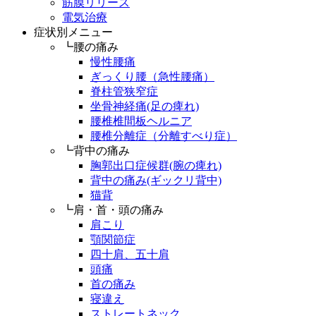
筋膜リリース
電気治療
症状別メニュー
┗腰の痛み
慢性腰痛
ぎっくり腰（急性腰痛）
脊柱管狭窄症
坐骨神経痛(足の痺れ)
腰椎椎間板ヘルニア
腰椎分離症（分離すべり症）
┗背中の痛み
胸郭出口症候群(腕の痺れ)
背中の痛み(ギックリ背中)
猫背
┗肩・首・頭の痛み
肩こり
顎関節症
四十肩、五十肩
頭痛
首の痛み
寝違え
ストレートネック