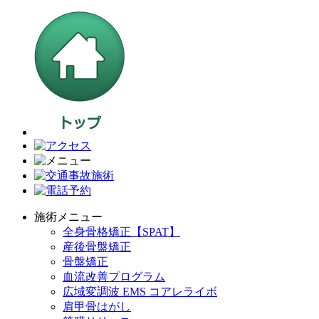
施術メニュー
全身骨格矯正【SPAT】
産後骨盤矯正
骨盤矯正
血流改善プログラム
広域変調波 EMS コアレライボ
肩甲骨はがし