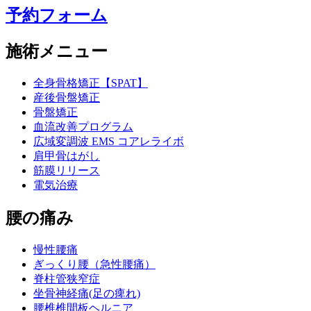
予約フォーム
施術メニュー
全身骨格矯正【SPAT】
産後骨盤矯正
骨盤矯正
血流改善プログラム
広域変調波 EMS コアレライボ
肩甲骨はがし
筋膜リリース
電気治療
腰の痛み
慢性腰痛
ぎっくり腰（急性腰痛）
脊柱管狭窄症
坐骨神経痛(足の痺れ)
腰椎椎間板ヘルニア