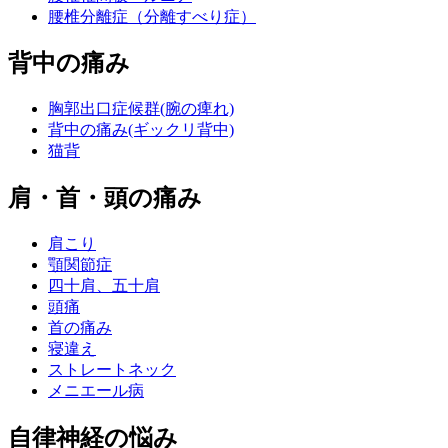
腰椎分離症（分離すべり症）
背中の痛み
胸郭出口症候群(腕の痺れ)
背中の痛み(ギックリ背中)
猫背
肩・首・頭の痛み
肩こり
顎関節症
四十肩、五十肩
頭痛
首の痛み
寝違え
ストレートネック
メニエール病
自律神経の悩み