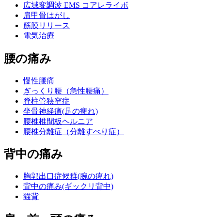
広域変調波 EMS コアレライボ
肩甲骨はがし
筋膜リリース
電気治療
腰の痛み
慢性腰痛
ぎっくり腰（急性腰痛）
脊柱管狭窄症
坐骨神経痛(足の痺れ)
腰椎椎間板ヘルニア
腰椎分離症（分離すべり症）
背中の痛み
胸郭出口症候群(腕の痺れ)
背中の痛み(ギックリ背中)
猫背