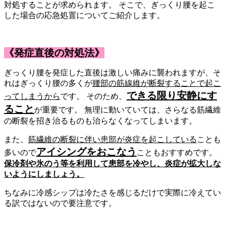
対処することが求められます。 そこで、ぎっくり腰を起こ
した場合の応急処置についてご紹介します。
《発症直後の対処法》
ぎっくり腰を発症した直後は激しい痛みに襲われますが、そ
れはぎっくり腰の多くが
腰部の筋線維が断裂することで起こ
できる限り安静にす
ってしまうから
です。 そのため、
ること
が重要です。 無理に動いていては、さらなる筋繊維
の断裂を招き治るものも治らなくなってしまいます。
また、
筋繊維の断裂に伴い患部が炎症を起こしている
ことも
アイシングをおこなう
多いので
こともおすすめです。
保冷剤や氷のう等を利用して患部を冷やし、炎症が拡大しな
いようにしましょう。
ちなみに冷感シップは冷たさを感じるだけで実際に冷えてい
る訳ではないので要注意です。