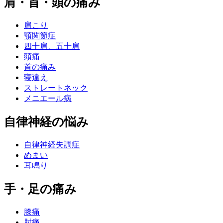
肩・首・頭の痛み
肩こり
顎関節症
四十肩、五十肩
頭痛
首の痛み
寝違え
ストレートネック
メニエール病
自律神経の悩み
自律神経失調症
めまい
耳鳴り
手・足の痛み
膝痛
肘痛