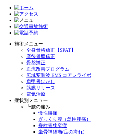
施術メニュー
全身骨格矯正【SPAT】
産後骨盤矯正
骨盤矯正
血流改善プログラム
広域変調波 EMS コアレライボ
肩甲骨はがし
筋膜リリース
電気治療
症状別メニュー
┗腰の痛み
慢性腰痛
ぎっくり腰（急性腰痛）
脊柱管狭窄症
坐骨神経痛(足の痺れ)