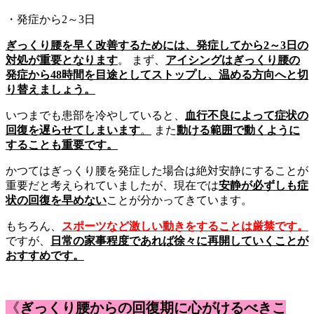
・発症から2～3日
ぎっくり腰を早く改善するためには、発症してから2～3日の
対処が重要となります
。 まず、
アイシングはぎっくり腰の
発症から48時間を目途としてストップし、温める方向へと切
り替えましょう。
いつまでも患部を冷やしていると、
血行不良によって症状の
回復を遅らせてしまいます
。
また
動ける範囲で動くように
することも重要です。
かつてはぎっくり腰を発症した場合は絶対安静にすることが
重要だと考えられていましたが、現在では
安静が必ずしも症
状の回復を早めない
ことが分かってきています。
もちろん、
スポーツなど激しい動きをすることは厳禁です
。
ですが、
日常の家事程度であれば徐々に再開していくことが
おすすめです。
《
ぎっくり腰からの回復期に心がけるべきこ