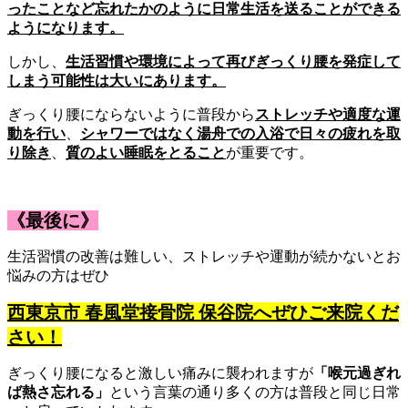
ったことなど忘れたかのように日常生活を送ることができる
ようになります。
しかし、
生活習慣や環境によって再びぎっくり腰を発症して
しまう可能性は大いにあります。
ぎっくり腰にならないように普段から
ストレッチや適度な運
動を行い
、
シャワーではなく湯舟での入浴で日々の疲れを取
り除き
、
質のよい睡眠をとること
が重要です。
《最後に》
生活習慣の改善は難しい、ストレッチや運動が続かないとお
悩みの方はぜひ
西東京市 春風堂接骨院 保谷院へぜひご来院くだ
さい！
ぎっくり腰になると激しい痛みに襲われますが
「喉元過ぎれ
ば熱さ忘れる」
という言葉の通り多くの方は普段と同じ日常