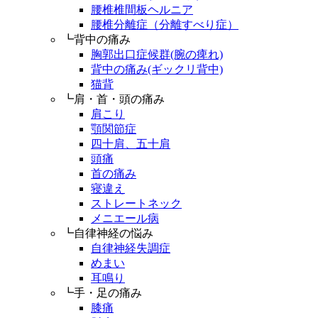
腰椎椎間板ヘルニア
腰椎分離症（分離すべり症）
┗背中の痛み
胸郭出口症候群(腕の痺れ)
背中の痛み(ギックリ背中)
猫背
┗肩・首・頭の痛み
肩こり
顎関節症
四十肩、五十肩
頭痛
首の痛み
寝違え
ストレートネック
メニエール病
┗自律神経の悩み
自律神経失調症
めまい
耳鳴り
┗手・足の痛み
膝痛