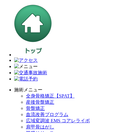
施術メニュー
全身骨格矯正【SPAT】
産後骨盤矯正
骨盤矯正
血流改善プログラム
広域変調波 EMS コアレライボ
肩甲骨はがし