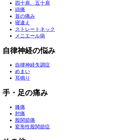
四十肩、五十肩
頭痛
首の痛み
寝違え
ストレートネック
メニエール病
自律神経の悩み
自律神経失調症
めまい
耳鳴り
手・足の痛み
膝痛
肘痛
股関節痛
変形性股関節症