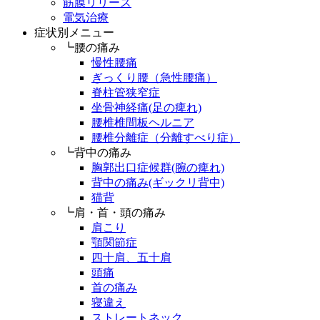
筋膜リリース
電気治療
症状別メニュー
┗腰の痛み
慢性腰痛
ぎっくり腰（急性腰痛）
脊柱管狭窄症
坐骨神経痛(足の痺れ)
腰椎椎間板ヘルニア
腰椎分離症（分離すべり症）
┗背中の痛み
胸郭出口症候群(腕の痺れ)
背中の痛み(ギックリ背中)
猫背
┗肩・首・頭の痛み
肩こり
顎関節症
四十肩、五十肩
頭痛
首の痛み
寝違え
ストレートネック