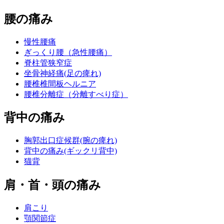
腰の痛み
慢性腰痛
ぎっくり腰（急性腰痛）
脊柱管狭窄症
坐骨神経痛(足の痺れ)
腰椎椎間板ヘルニア
腰椎分離症（分離すべり症）
背中の痛み
胸郭出口症候群(腕の痺れ)
背中の痛み(ギックリ背中)
猫背
肩・首・頭の痛み
肩こり
顎関節症