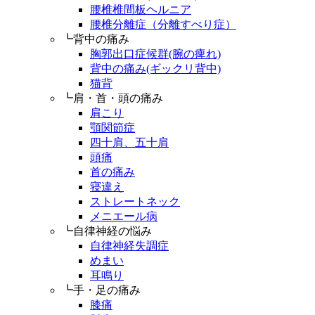
腰椎椎間板ヘルニア
腰椎分離症（分離すべり症）
┗背中の痛み
胸郭出口症候群(腕の痺れ)
背中の痛み(ギックリ背中)
猫背
┗肩・首・頭の痛み
肩こり
顎関節症
四十肩、五十肩
頭痛
首の痛み
寝違え
ストレートネック
メニエール病
┗自律神経の悩み
自律神経失調症
めまい
耳鳴り
┗手・足の痛み
膝痛