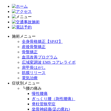
施術メニュー
全身骨格矯正【SPAT】
産後骨盤矯正
骨盤矯正
血流改善プログラム
広域変調波 EMS コアレライボ
肩甲骨はがし
筋膜リリース
電気治療
症状別メニュー
┗腰の痛み
慢性腰痛
ぎっくり腰（急性腰痛）
脊柱管狭窄症
坐骨神経痛(足の痺れ)