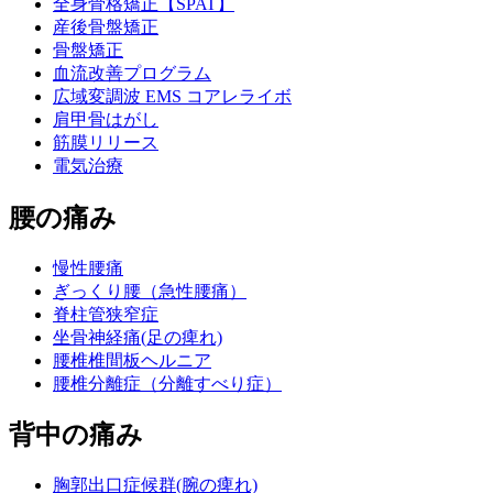
全身骨格矯正【SPAT】
産後骨盤矯正
骨盤矯正
血流改善プログラム
広域変調波 EMS コアレライボ
肩甲骨はがし
筋膜リリース
電気治療
腰の痛み
慢性腰痛
ぎっくり腰（急性腰痛）
脊柱管狭窄症
坐骨神経痛(足の痺れ)
腰椎椎間板ヘルニア
腰椎分離症（分離すべり症）
背中の痛み
胸郭出口症候群(腕の痺れ)