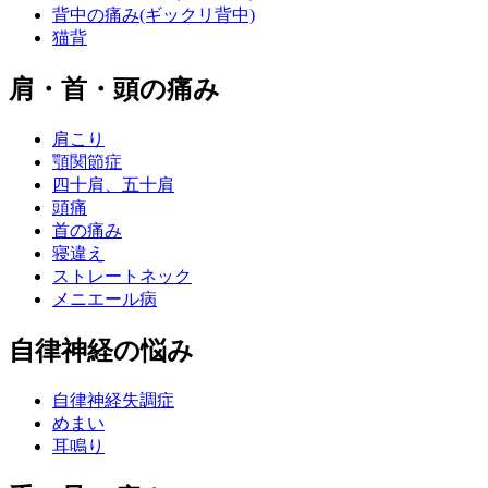
背中の痛み(ギックリ背中)
猫背
肩・首・頭の痛み
肩こり
顎関節症
四十肩、五十肩
頭痛
首の痛み
寝違え
ストレートネック
メニエール病
自律神経の悩み
自律神経失調症
めまい
耳鳴り