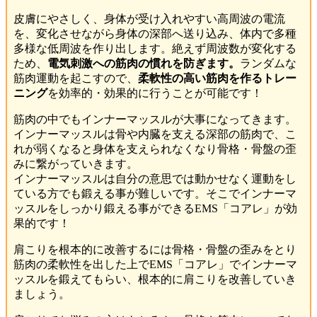
皮膚にやさしく、身体が受け入れやすい高周波の電流
を、変化させながら身体の深部へ送り込み、体内で多種
多様な低周波を作り出します。絶えず周波数が変化する
ため、
電気刺激への筋肉の慣れを防ぎます。
ランダムな
筋肉運動を起こすので、
柔軟性の高い筋肉を作るトレー
ニング
を効率的・効果的に行うことが可能です！
筋肉の中でもインナーマッスルが大事になってきます。
インナーマッスルは骨や内臓を支える深部の筋肉で、こ
れが弱くなると身体を支えられなくなり骨格・骨盤の歪
みに繋がっていきます。
インナーマッスルは自分の意思では動かせなく運動をし
ている方でも鍛える事が難しいです。そこでインナーマ
ッスルをしっかり鍛える事ができるEMS「コアレ」が効
果的です！
肩こりを根本的に改善するには骨格・骨盤の歪みをとり
筋肉の柔軟性を出した上でEMS「コアレ」でインナーマ
ッスルを鍛えてもらい、根本的に肩こりを改善していき
ましょう。