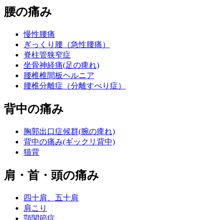
腰の痛み
慢性腰痛
ぎっくり腰（急性腰痛）
脊柱管狭窄症
坐骨神経痛(足の痺れ)
腰椎椎間板ヘルニア
腰椎分離症（分離すべり症）
背中の痛み
胸郭出口症候群(腕の痺れ)
背中の痛み(ギックリ背中)
猫背
肩・首・頭の痛み
四十肩、五十肩
肩こり
顎関節症