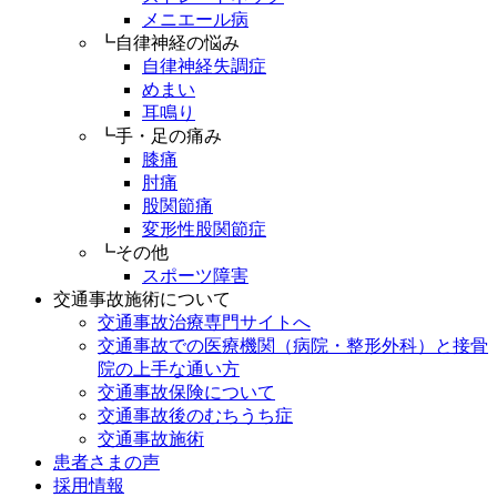
メニエール病
┗自律神経の悩み
自律神経失調症
めまい
耳鳴り
┗手・足の痛み
膝痛
肘痛
股関節痛
変形性股関節症
┗その他
スポーツ障害
交通事故施術について
交通事故治療専門サイトへ
交通事故での医療機関（病院・整形外科）と接骨
院の上手な通い方
交通事故保険について
交通事故後のむちうち症
交通事故施術
患者さまの声
採用情報