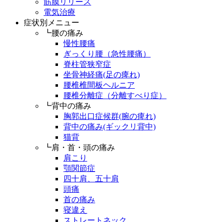
筋膜リリース
電気治療
症状別メニュー
┗腰の痛み
慢性腰痛
ぎっくり腰（急性腰痛）
脊柱管狭窄症
坐骨神経痛(足の痺れ)
腰椎椎間板ヘルニア
腰椎分離症（分離すべり症）
┗背中の痛み
胸郭出口症候群(腕の痺れ)
背中の痛み(ギックリ背中)
猫背
┗肩・首・頭の痛み
肩こり
顎関節症
四十肩、五十肩
頭痛
首の痛み
寝違え
ストレートネック