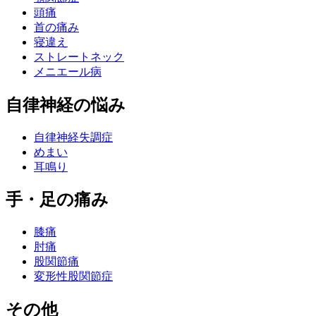
頭痛
首の痛み
寝違え
ストレートネック
メニエール病
自律神経の悩み
自律神経失調症
めまい
耳鳴り
手・足の痛み
膝痛
肘痛
股関節痛
変形性股関節症
その他