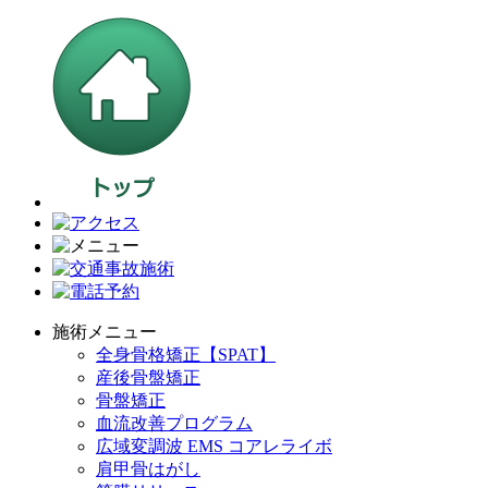
施術メニュー
全身骨格矯正【SPAT】
産後骨盤矯正
骨盤矯正
血流改善プログラム
広域変調波 EMS コアレライボ
肩甲骨はがし