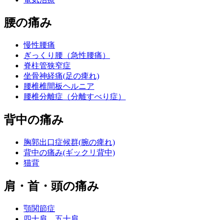
腰の痛み
慢性腰痛
ぎっくり腰（急性腰痛）
脊柱管狭窄症
坐骨神経痛(足の痺れ)
腰椎椎間板ヘルニア
腰椎分離症（分離すべり症）
背中の痛み
胸郭出口症候群(腕の痺れ)
背中の痛み(ギックリ背中)
猫背
肩・首・頭の痛み
顎関節症
四十肩、五十肩