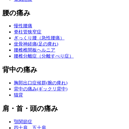
腰の痛み
慢性腰痛
脊柱管狭窄症
ぎっくり腰（急性腰痛）
坐骨神経痛(足の痺れ)
腰椎椎間板ヘルニア
腰椎分離症（分離すべり症）
背中の痛み
胸郭出口症候群(腕の痺れ)
背中の痛み(ギックリ背中)
猫背
肩・首・頭の痛み
顎関節症
四十肩、五十肩