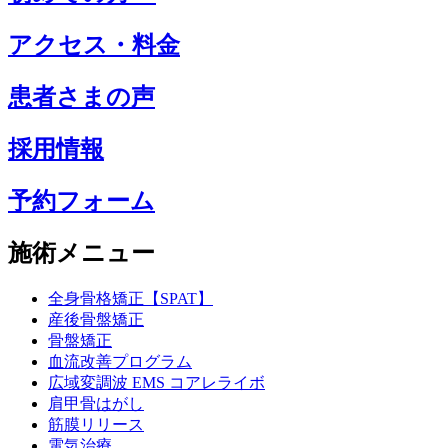
アクセス・料金
患者さまの声
採用情報
予約フォーム
施術メニュー
全身骨格矯正【SPAT】
産後骨盤矯正
骨盤矯正
血流改善プログラム
広域変調波 EMS コアレライボ
肩甲骨はがし
筋膜リリース
電気治療