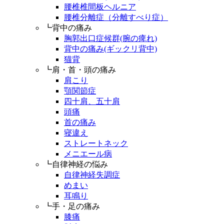
腰椎椎間板ヘルニア
腰椎分離症（分離すべり症）
┗背中の痛み
胸郭出口症候群(腕の痺れ)
背中の痛み(ギックリ背中)
猫背
┗肩・首・頭の痛み
肩こり
顎関節症
四十肩、五十肩
頭痛
首の痛み
寝違え
ストレートネック
メニエール病
┗自律神経の悩み
自律神経失調症
めまい
耳鳴り
┗手・足の痛み
膝痛