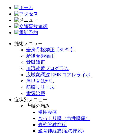
施術メニュー
全身骨格矯正【SPAT】
産後骨盤矯正
骨盤矯正
血流改善プログラム
広域変調波 EMS コアレライボ
肩甲骨はがし
筋膜リリース
電気治療
症状別メニュー
┗腰の痛み
慢性腰痛
ぎっくり腰（急性腰痛）
脊柱管狭窄症
坐骨神経痛(足の痺れ)