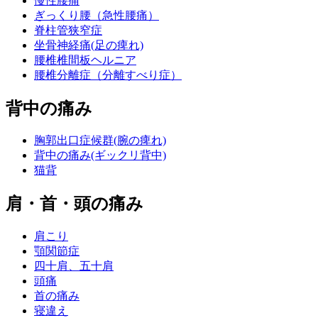
慢性腰痛
ぎっくり腰（急性腰痛）
脊柱管狭窄症
坐骨神経痛(足の痺れ)
腰椎椎間板ヘルニア
腰椎分離症（分離すべり症）
背中の痛み
胸郭出口症候群(腕の痺れ)
背中の痛み(ギックリ背中)
猫背
肩・首・頭の痛み
肩こり
顎関節症
四十肩、五十肩
頭痛
首の痛み
寝違え