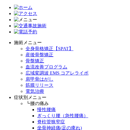
施術メニュー
全身骨格矯正【SPAT】
産後骨盤矯正
骨盤矯正
血流改善プログラム
広域変調波 EMS コアレライボ
肩甲骨はがし
筋膜リリース
電気治療
症状別メニュー
┗腰の痛み
慢性腰痛
ぎっくり腰（急性腰痛）
脊柱管狭窄症
坐骨神経痛(足の痺れ)