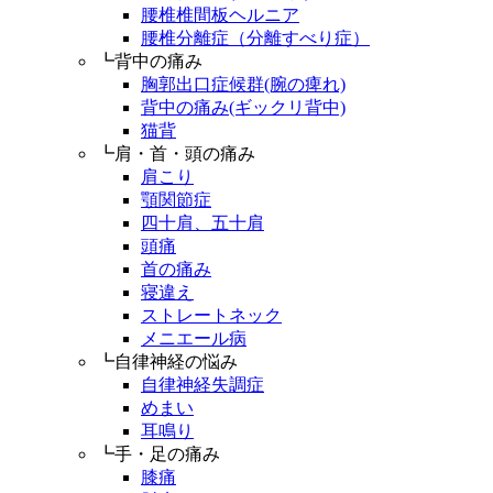
腰椎椎間板ヘルニア
腰椎分離症（分離すべり症）
┗背中の痛み
胸郭出口症候群(腕の痺れ)
背中の痛み(ギックリ背中)
猫背
┗肩・首・頭の痛み
肩こり
顎関節症
四十肩、五十肩
頭痛
首の痛み
寝違え
ストレートネック
メニエール病
┗自律神経の悩み
自律神経失調症
めまい
耳鳴り
┗手・足の痛み
膝痛