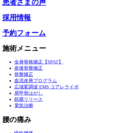
患者さまの声
採用情報
予約フォーム
施術メニュー
全身骨格矯正【SPAT】
産後骨盤矯正
骨盤矯正
血流改善プログラム
広域変調波 EMS コアレライボ
肩甲骨はがし
筋膜リリース
電気治療
腰の痛み