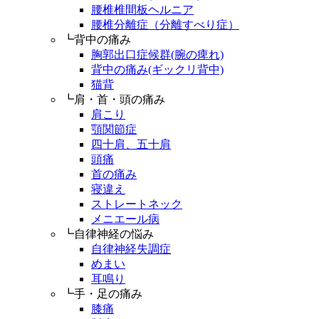
腰椎椎間板ヘルニア
腰椎分離症（分離すべり症）
┗背中の痛み
胸郭出口症候群(腕の痺れ)
背中の痛み(ギックリ背中)
猫背
┗肩・首・頭の痛み
肩こり
顎関節症
四十肩、五十肩
頭痛
首の痛み
寝違え
ストレートネック
メニエール病
┗自律神経の悩み
自律神経失調症
めまい
耳鳴り
┗手・足の痛み
膝痛