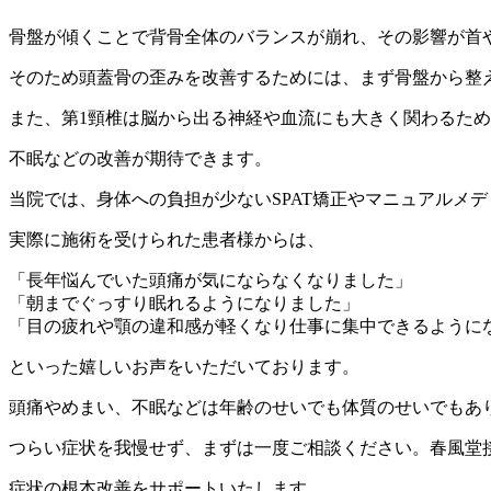
骨盤が傾くことで背骨全体のバランスが崩れ、その影響が首
そのため頭蓋骨の歪みを改善するためには、まず骨盤から整
また、第1頸椎は脳から出る神経や血流にも大きく関わるた
不眠などの改善が期待できます。
当院では、身体への負担が少ないSPAT矯正やマニュアルメ
実際に施術を受けられた患者様からは、
「長年悩んでいた頭痛が気にならなくなりました」
「朝までぐっすり眠れるようになりました」
「目の疲れや顎の違和感が軽くなり仕事に集中できるように
といった嬉しいお声をいただいております。
頭痛やめまい、不眠などは年齢のせいでも体質のせいでもあ
つらい症状を我慢せず、まずは一度ご相談ください。春風堂
症状の根本改善をサポートいたします。