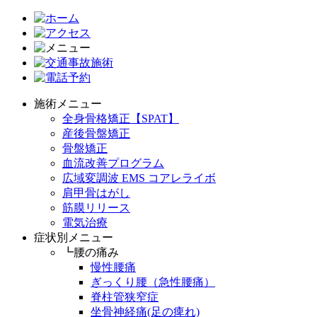
施術メニュー
全身骨格矯正【SPAT】
産後骨盤矯正
骨盤矯正
血流改善プログラム
広域変調波 EMS コアレライボ
肩甲骨はがし
筋膜リリース
電気治療
症状別メニュー
┗腰の痛み
慢性腰痛
ぎっくり腰（急性腰痛）
脊柱管狭窄症
坐骨神経痛(足の痺れ)