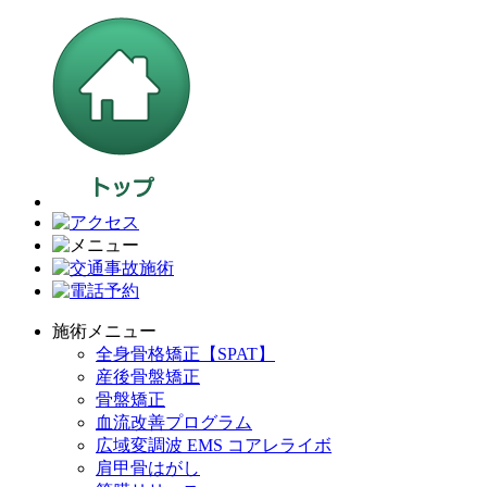
施術メニュー
全身骨格矯正【SPAT】
産後骨盤矯正
骨盤矯正
血流改善プログラム
広域変調波 EMS コアレライボ
肩甲骨はがし