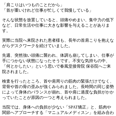
「肩こりはいつものことだから」
「首が重いけれど仕事が忙しくて我慢している」
そんな状態を放置していると、頭痛やめまい、集中力の低下
など、日常生活や仕事に大きな影響を与えることがありま
す。
実際に当院へ来院された患者様も、長年の首肩こりを抱えな
がらデスクワークを続けていました。
先週、突然強い頭痛に襲われ、体調も崩してしまい、仕事が
手につかない状態になったそうです。不安な気持ちの中、
「何とかしたい」という思いで春風堂接骨院 保谷院へご来
院されました。
検査を行ったところ、首や肩周りの筋肉の緊張だけでなく、
背骨や首の骨の歪みが強くみられました。長時間の同じ姿勢
によって身体のバランスが崩れ、首や肩に過度な負担がかか
っていたことが原因の一つと考えられました。
当院では、身体への負担が少ない「SPAT矯正」と、筋肉や
関節へアプローチする「マニュアルメディスン」を組み合わ