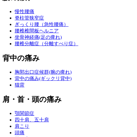
慢性腰痛
脊柱管狭窄症
ぎっくり腰（急性腰痛）
腰椎椎間板ヘルニア
坐骨神経痛(足の痺れ)
腰椎分離症（分離すべり症）
背中の痛み
胸郭出口症候群(腕の痺れ)
背中の痛み(ギックリ背中)
猫背
肩・首・頭の痛み
顎関節症
四十肩、五十肩
肩こり
頭痛