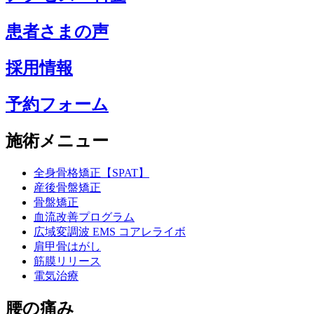
患者さまの声
採用情報
予約フォーム
施術メニュー
全身骨格矯正【SPAT】
産後骨盤矯正
骨盤矯正
血流改善プログラム
広域変調波 EMS コアレライボ
肩甲骨はがし
筋膜リリース
電気治療
腰の痛み