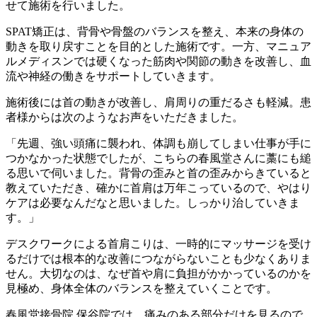
せて施術を行いました。
SPAT矯正は、背骨や骨盤のバランスを整え、本来の身体の
動きを取り戻すことを目的とした施術です。一方、マニュア
ルメディスンでは硬くなった筋肉や関節の動きを改善し、血
流や神経の働きをサポートしていきます。
施術後には首の動きが改善し、肩周りの重だるさも軽減。患
者様からは次のようなお声をいただきました。
「先週、強い頭痛に襲われ、体調も崩してしまい仕事が手に
つかなかった状態でしたが、こちらの春風堂さんに藁にも縋
る思いで伺いました。背骨の歪みと首の歪みからきていると
教えていただき、確かに首肩は万年こっているので、やはり
ケアは必要なんだなと思いました。しっかり治していきま
す。」
デスクワークによる首肩こりは、一時的にマッサージを受け
るだけでは根本的な改善につながらないことも少なくありま
せん。大切なのは、なぜ首や肩に負担がかかっているのかを
見極め、身体全体のバランスを整えていくことです。
春風堂接骨院 保谷院では、痛みのある部分だけを見るので