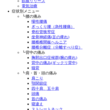
筋膜リリース
電気治療
症状別メニュー
┗腰の痛み
慢性腰痛
ぎっくり腰（急性腰痛）
脊柱管狭窄症
坐骨神経痛(足の痺れ)
腰椎椎間板ヘルニア
腰椎分離症（分離すべり症）
┗背中の痛み
胸郭出口症候群(腕の痺れ)
背中の痛み(ギックリ背中)
猫背
┗肩・首・頭の痛み
肩こり
顎関節症
四十肩、五十肩
頭痛
首の痛み
寝違え
ストレートネック