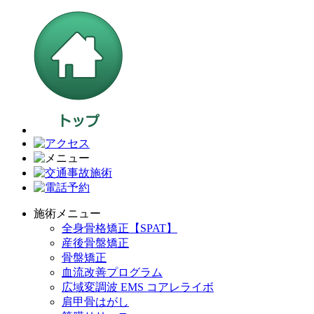
施術メニュー
全身骨格矯正【SPAT】
産後骨盤矯正
骨盤矯正
血流改善プログラム
広域変調波 EMS コアレライボ
肩甲骨はがし