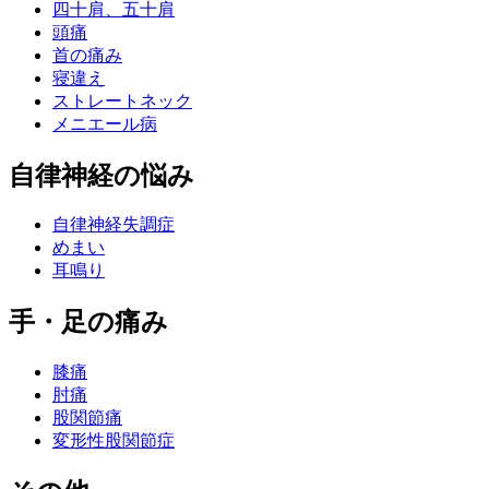
四十肩、五十肩
頭痛
首の痛み
寝違え
ストレートネック
メニエール病
自律神経の悩み
自律神経失調症
めまい
耳鳴り
手・足の痛み
膝痛
肘痛
股関節痛
変形性股関節症