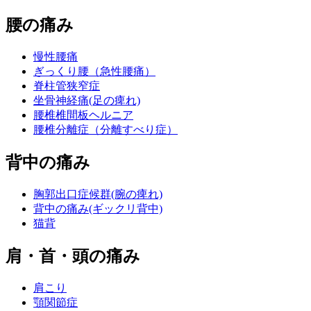
腰の痛み
慢性腰痛
ぎっくり腰（急性腰痛）
脊柱管狭窄症
坐骨神経痛(足の痺れ)
腰椎椎間板ヘルニア
腰椎分離症（分離すべり症）
背中の痛み
胸郭出口症候群(腕の痺れ)
背中の痛み(ギックリ背中)
猫背
肩・首・頭の痛み
肩こり
顎関節症