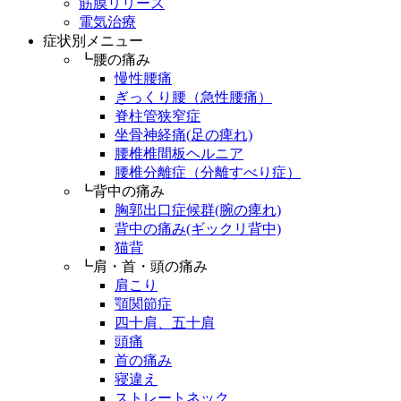
筋膜リリース
電気治療
症状別メニュー
┗腰の痛み
慢性腰痛
ぎっくり腰（急性腰痛）
脊柱管狭窄症
坐骨神経痛(足の痺れ)
腰椎椎間板ヘルニア
腰椎分離症（分離すべり症）
┗背中の痛み
胸郭出口症候群(腕の痺れ)
背中の痛み(ギックリ背中)
猫背
┗肩・首・頭の痛み
肩こり
顎関節症
四十肩、五十肩
頭痛
首の痛み
寝違え
ストレートネック