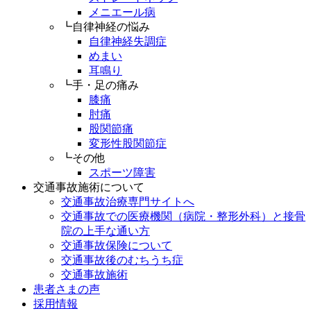
メニエール病
┗自律神経の悩み
自律神経失調症
めまい
耳鳴り
┗手・足の痛み
膝痛
肘痛
股関節痛
変形性股関節症
┗その他
スポーツ障害
交通事故施術について
交通事故治療専門サイトへ
交通事故での医療機関（病院・整形外科）と接骨
院の上手な通い方
交通事故保険について
交通事故後のむちうち症
交通事故施術
患者さまの声
採用情報