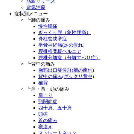
筋膜リリース
電気治療
症状別メニュー
┗腰の痛み
慢性腰痛
ぎっくり腰（急性腰痛）
脊柱管狭窄症
坐骨神経痛(足の痺れ)
腰椎椎間板ヘルニア
腰椎分離症（分離すべり症）
┗背中の痛み
胸郭出口症候群(腕の痺れ)
背中の痛み(ギックリ背中)
猫背
┗肩・首・頭の痛み
肩こり
顎関節症
四十肩、五十肩
頭痛
首の痛み
寝違え
ストレートネック