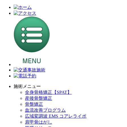
施術メニュー
全身骨格矯正【SPAT】
産後骨盤矯正
骨盤矯正
血流改善プログラム
広域変調波 EMS コアレライボ
肩甲骨はがし