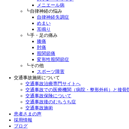
メニエール病
┗自律神経の悩み
自律神経失調症
めまい
耳鳴り
┗手・足の痛み
膝痛
肘痛
股関節痛
変形性股関節症
┗その他
スポーツ障害
交通事故施術について
交通事故治療専門サイトへ
交通事故での医療機関（病院・整形外科）と接骨
交通事故保険について
交通事故後のむちうち症
交通事故施術
患者さまの声
採用情報
ブログ