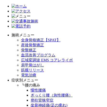
施術メニュー
全身骨格矯正【SPAT】
産後骨盤矯正
骨盤矯正
血流改善プログラム
広域変調波 EMS コアレライボ
肩甲骨はがし
筋膜リリース
電気治療
症状別メニュー
┗腰の痛み
慢性腰痛
ぎっくり腰（急性腰痛）
脊柱管狭窄症
坐骨神経痛(足の痺れ)