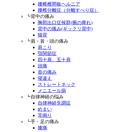
腰椎椎間板ヘルニア
腰椎分離症（分離すべり症）
┗背中の痛み
胸郭出口症候群(腕の痺れ)
背中の痛み(ギックリ背中)
猫背
┗肩・首・頭の痛み
肩こり
顎関節症
四十肩、五十肩
頭痛
首の痛み
寝違え
ストレートネック
メニエール病
┗自律神経の悩み
自律神経失調症
めまい
耳鳴り
┗手・足の痛み
膝痛