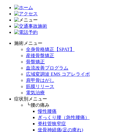
施術メニュー
全身骨格矯正【SPAT】
産後骨盤矯正
骨盤矯正
血流改善プログラム
広域変調波 EMS コアレライボ
肩甲骨はがし
筋膜リリース
電気治療
症状別メニュー
┗腰の痛み
慢性腰痛
ぎっくり腰（急性腰痛）
脊柱管狭窄症
坐骨神経痛(足の痺れ)