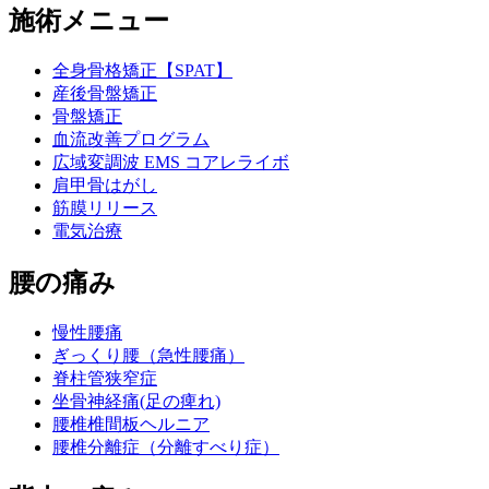
施術メニュー
全身骨格矯正【SPAT】
産後骨盤矯正
骨盤矯正
血流改善プログラム
広域変調波 EMS コアレライボ
肩甲骨はがし
筋膜リリース
電気治療
腰の痛み
慢性腰痛
ぎっくり腰（急性腰痛）
脊柱管狭窄症
坐骨神経痛(足の痺れ)
腰椎椎間板ヘルニア
腰椎分離症（分離すべり症）