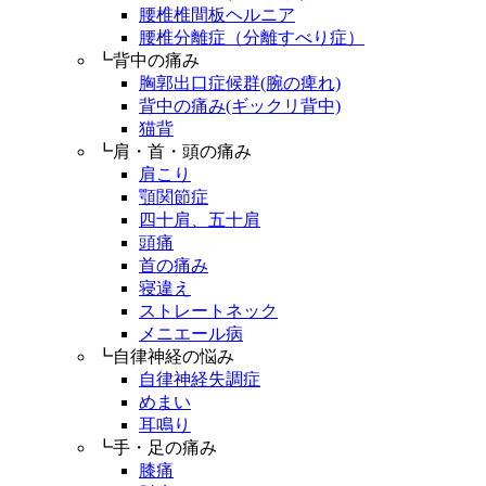
腰椎椎間板ヘルニア
腰椎分離症（分離すべり症）
┗背中の痛み
胸郭出口症候群(腕の痺れ)
背中の痛み(ギックリ背中)
猫背
┗肩・首・頭の痛み
肩こり
顎関節症
四十肩、五十肩
頭痛
首の痛み
寝違え
ストレートネック
メニエール病
┗自律神経の悩み
自律神経失調症
めまい
耳鳴り
┗手・足の痛み
膝痛