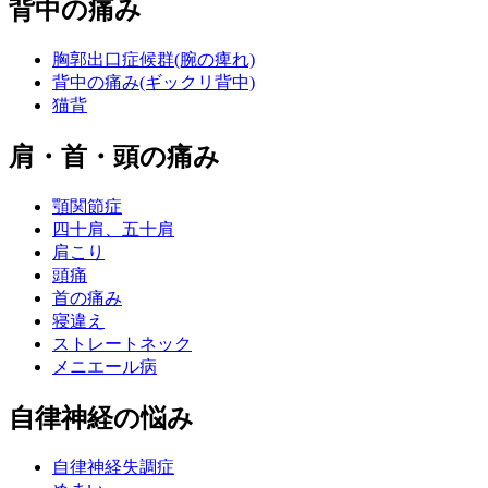
背中の痛み
胸郭出口症候群(腕の痺れ)
背中の痛み(ギックリ背中)
猫背
肩・首・頭の痛み
顎関節症
四十肩、五十肩
肩こり
頭痛
首の痛み
寝違え
ストレートネック
メニエール病
自律神経の悩み
自律神経失調症