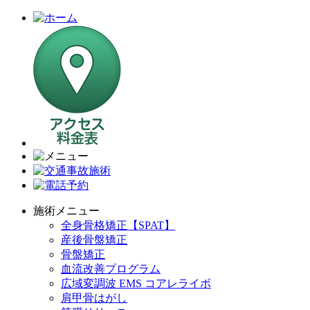
施術メニュー
全身骨格矯正【SPAT】
産後骨盤矯正
骨盤矯正
血流改善プログラム
広域変調波 EMS コアレライボ
肩甲骨はがし