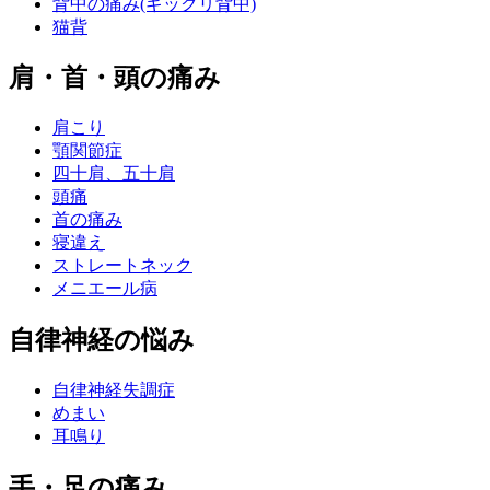
背中の痛み(ギックリ背中)
猫背
肩・首・頭の痛み
肩こり
顎関節症
四十肩、五十肩
頭痛
首の痛み
寝違え
ストレートネック
メニエール病
自律神経の悩み
自律神経失調症
めまい
耳鳴り
手・足の痛み