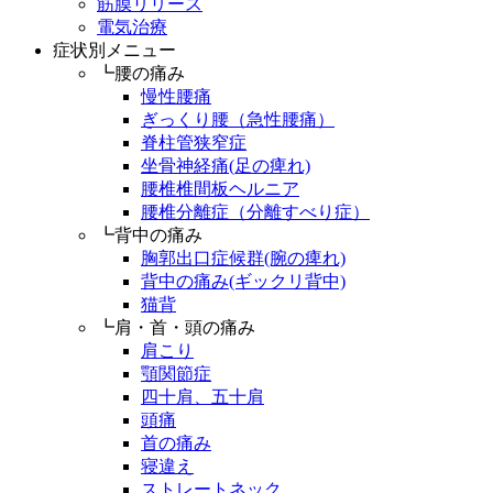
筋膜リリース
電気治療
症状別メニュー
┗腰の痛み
慢性腰痛
ぎっくり腰（急性腰痛）
脊柱管狭窄症
坐骨神経痛(足の痺れ)
腰椎椎間板ヘルニア
腰椎分離症（分離すべり症）
┗背中の痛み
胸郭出口症候群(腕の痺れ)
背中の痛み(ギックリ背中)
猫背
┗肩・首・頭の痛み
肩こり
顎関節症
四十肩、五十肩
頭痛
首の痛み
寝違え
ストレートネック