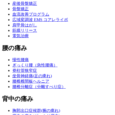
産後骨盤矯正
骨盤矯正
血流改善プログラム
広域変調波 EMS コアレライボ
肩甲骨はがし
筋膜リリース
電気治療
腰の痛み
慢性腰痛
ぎっくり腰（急性腰痛）
脊柱管狭窄症
坐骨神経痛(足の痺れ)
腰椎椎間板ヘルニア
腰椎分離症（分離すべり症）
背中の痛み
胸郭出口症候群(腕の痺れ)