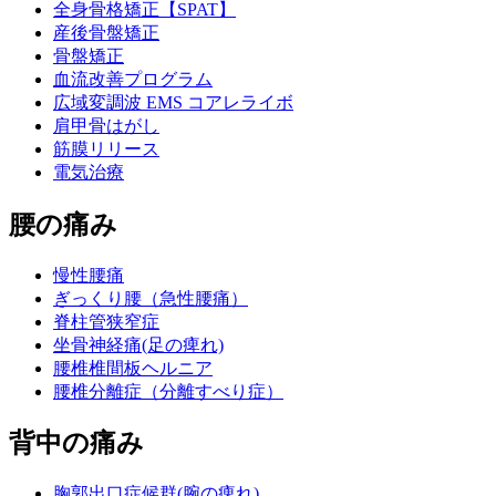
全身骨格矯正【SPAT】
産後骨盤矯正
骨盤矯正
血流改善プログラム
広域変調波 EMS コアレライボ
肩甲骨はがし
筋膜リリース
電気治療
腰の痛み
慢性腰痛
ぎっくり腰（急性腰痛）
脊柱管狭窄症
坐骨神経痛(足の痺れ)
腰椎椎間板ヘルニア
腰椎分離症（分離すべり症）
背中の痛み
胸郭出口症候群(腕の痺れ)