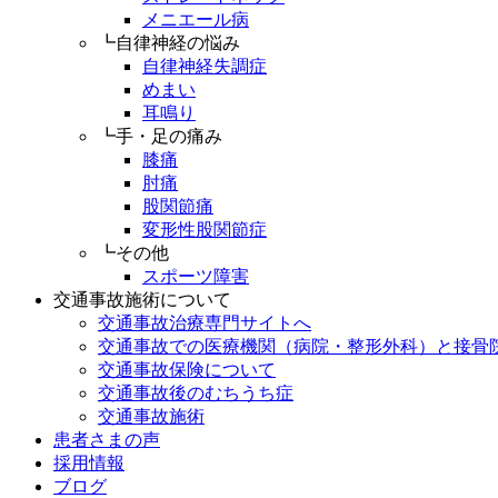
メニエール病
┗自律神経の悩み
自律神経失調症
めまい
耳鳴り
┗手・足の痛み
膝痛
肘痛
股関節痛
変形性股関節症
┗その他
スポーツ障害
交通事故施術について
交通事故治療専門サイトへ
交通事故での医療機関（病院・整形外科）と接骨
交通事故保険について
交通事故後のむちうち症
交通事故施術
患者さまの声
採用情報
ブログ