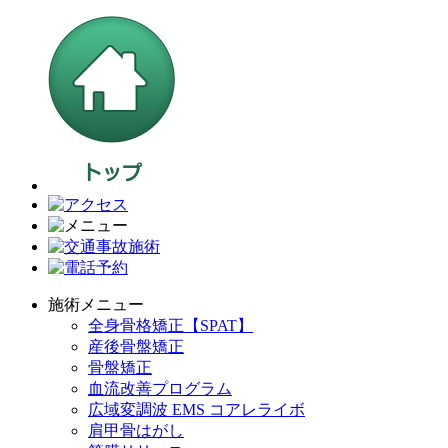
施術メニュー
全身骨格矯正【SPAT】
産後骨盤矯正
骨盤矯正
血流改善プログラム
広域変調波 EMS コアレライボ
肩甲骨はがし