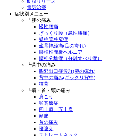
筋膜リリース
電気治療
症状別メニュー
┗腰の痛み
慢性腰痛
ぎっくり腰（急性腰痛）
脊柱管狭窄症
坐骨神経痛(足の痺れ)
腰椎椎間板ヘルニア
腰椎分離症（分離すべり症）
┗背中の痛み
胸郭出口症候群(腕の痺れ)
背中の痛み(ギックリ背中)
猫背
┗肩・首・頭の痛み
肩こり
顎関節症
四十肩、五十肩
頭痛
首の痛み
寝違え
ストレートネック