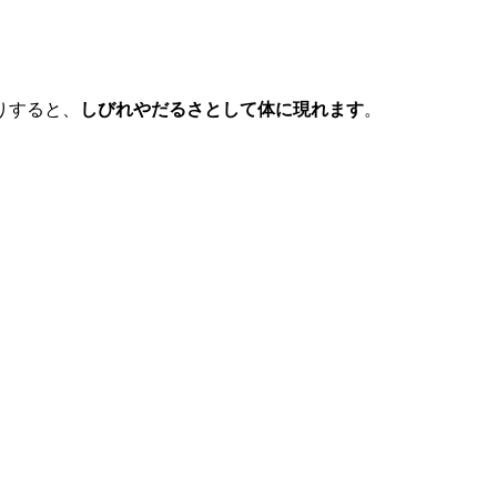
りすると、
しびれやだるさとして体に現れます
。