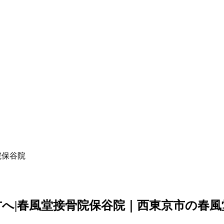
院保谷院
へ|春風堂接骨院保谷院｜西東京市の春風