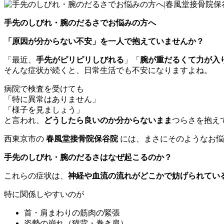
手先のしびれ・腕のだるさでお悩みの方へ
「原因が分からない不安」を一人で抱えていませんか？
「最近、
手先がピリピリしびれる
」「
腕が重だるくて力が入
そんな症状が続くと、日常生活でも不安になりますよね。
病院で検査を受けても
「特に異常はありません」
「様子を見ましょう」
と言われ、
どうしたら良いのか分からないまま
つらさを抱え
西東京市の
春風堂接骨院保谷院
には、まさにそのようなお悩
手先のしびれ・腕のだるさはなぜ起こるのか？
これらの症状は、
神経や血流の流れがどこかで妨げられてい
特に関係しやすいのが
首・肩まわりの筋肉の緊張
姿勢の崩れ（猫背・巻き肩）