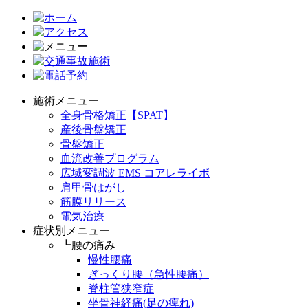
施術メニュー
全身骨格矯正【SPAT】
産後骨盤矯正
骨盤矯正
血流改善プログラム
広域変調波 EMS コアレライボ
肩甲骨はがし
筋膜リリース
電気治療
症状別メニュー
┗腰の痛み
慢性腰痛
ぎっくり腰（急性腰痛）
脊柱管狭窄症
坐骨神経痛(足の痺れ)