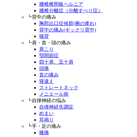
腰椎椎間板ヘルニア
腰椎分離症（分離すべり症）
┗背中の痛み
胸郭出口症候群(腕の痺れ)
背中の痛み(ギックリ背中)
猫背
┗肩・首・頭の痛み
肩こり
顎関節症
四十肩、五十肩
頭痛
首の痛み
寝違え
ストレートネック
メニエール病
┗自律神経の悩み
自律神経失調症
めまい
耳鳴り
┗手・足の痛み
膝痛