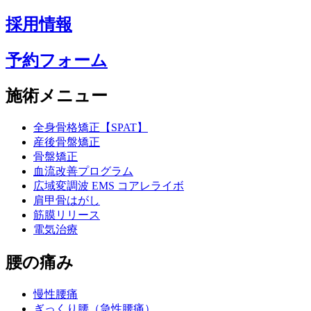
採用情報
予約フォーム
施術メニュー
全身骨格矯正【SPAT】
産後骨盤矯正
骨盤矯正
血流改善プログラム
広域変調波 EMS コアレライボ
肩甲骨はがし
筋膜リリース
電気治療
腰の痛み
慢性腰痛
ぎっくり腰（急性腰痛）