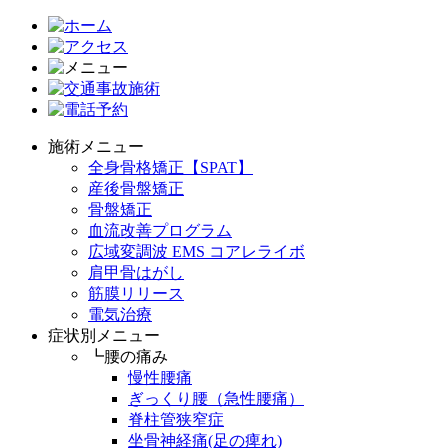
施術メニュー
全身骨格矯正【SPAT】
産後骨盤矯正
骨盤矯正
血流改善プログラム
広域変調波 EMS コアレライボ
肩甲骨はがし
筋膜リリース
電気治療
症状別メニュー
┗腰の痛み
慢性腰痛
ぎっくり腰（急性腰痛）
脊柱管狭窄症
坐骨神経痛(足の痺れ)