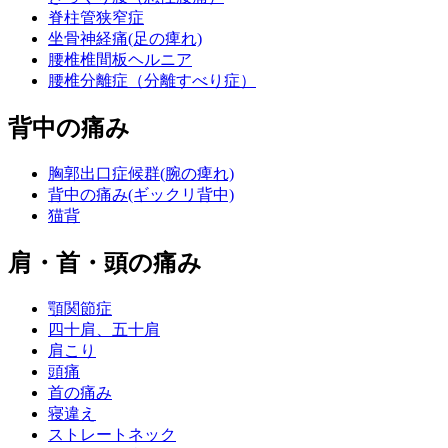
脊柱管狭窄症
坐骨神経痛(足の痺れ)
腰椎椎間板ヘルニア
腰椎分離症（分離すべり症）
背中の痛み
胸郭出口症候群(腕の痺れ)
背中の痛み(ギックリ背中)
猫背
肩・首・頭の痛み
顎関節症
四十肩、五十肩
肩こり
頭痛
首の痛み
寝違え
ストレートネック