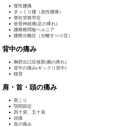
慢性腰痛
ぎっくり腰（急性腰痛）
脊柱管狭窄症
坐骨神経痛(足の痺れ)
腰椎椎間板ヘルニア
腰椎分離症（分離すべり症）
背中の痛み
胸郭出口症候群(腕の痺れ)
背中の痛み(ギックリ背中)
猫背
肩・首・頭の痛み
肩こり
顎関節症
四十肩、五十肩
頭痛
首の痛み