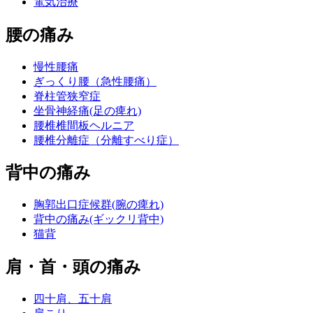
電気治療
腰の痛み
慢性腰痛
ぎっくり腰（急性腰痛）
脊柱管狭窄症
坐骨神経痛(足の痺れ)
腰椎椎間板ヘルニア
腰椎分離症（分離すべり症）
背中の痛み
胸郭出口症候群(腕の痺れ)
背中の痛み(ギックリ背中)
猫背
肩・首・頭の痛み
四十肩、五十肩