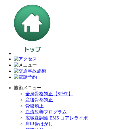
施術メニュー
全身骨格矯正【SPAT】
産後骨盤矯正
骨盤矯正
血流改善プログラム
広域変調波 EMS コアレライボ
肩甲骨はがし