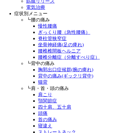
筋膜リリース
電気治療
症状別メニュー
┗腰の痛み
慢性腰痛
ぎっくり腰（急性腰痛）
脊柱管狭窄症
坐骨神経痛(足の痺れ)
腰椎椎間板ヘルニア
腰椎分離症（分離すべり症）
┗背中の痛み
胸郭出口症候群(腕の痺れ)
背中の痛み(ギックリ背中)
猫背
┗肩・首・頭の痛み
肩こり
顎関節症
四十肩、五十肩
頭痛
首の痛み
寝違え
ストレートネック