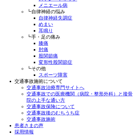
メニエール病
┗自律神経の悩み
自律神経失調症
めまい
耳鳴り
┗手・足の痛み
膝痛
肘痛
股関節痛
変形性股関節症
┗その他
スポーツ障害
交通事故施術について
交通事故治療専門サイトへ
交通事故での医療機関（病院・整形外科）と接骨
院の上手な通い方
交通事故保険について
交通事故後のむちうち症
交通事故施術
患者さまの声
採用情報