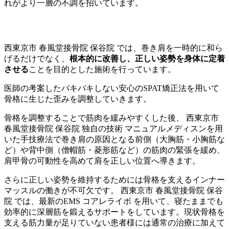
れがより一層の不調を招いています。
西東京市 春風堂接骨院 保谷院 では、巻き肩を一時的に和ら
げるだけでなく、
根本的に改善し、正しい姿勢を身体に定着
させる
ことを目的とした施術を行っています。
医師の考案したバキバキしない安心のSPAT矯正法を用いて
骨格に生じた歪みを調整していきます。
骨格を調整することで筋肉を緩みやすくした後、 西東京市
春風堂接骨院 保谷院 独自の技術 マニュアルメディスンを用
いた手技療法で巻き肩の原因となる前側（大胸筋・小胸筋な
ど）や背中側（僧帽筋・菱形筋など）の筋肉の緊張を緩め、
肩甲骨の可動性を高めて肩を正しい位置へ導きます。
さらに正しい姿勢を維持するためには骨格を支えるインナー
マッスルの働きが不可欠です。 西東京市 春風堂接骨院 保谷
院 では、最新のEMS コアレライボ を用いて、寝たままでも
効率的に深層筋を鍛えるサポートをしています。現状骨格を
支える筋力量が足りていない患者様には通常の治療に加えて