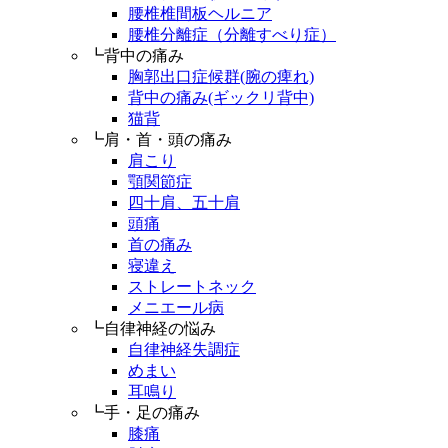
腰椎椎間板ヘルニア
腰椎分離症（分離すべり症）
┗背中の痛み
胸郭出口症候群(腕の痺れ)
背中の痛み(ギックリ背中)
猫背
┗肩・首・頭の痛み
肩こり
顎関節症
四十肩、五十肩
頭痛
首の痛み
寝違え
ストレートネック
メニエール病
┗自律神経の悩み
自律神経失調症
めまい
耳鳴り
┗手・足の痛み
膝痛