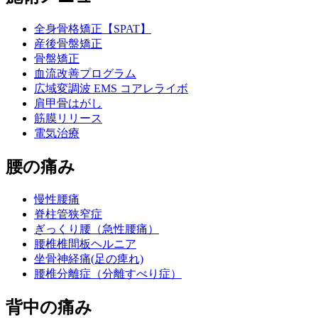
全身骨格矯正【SPAT】
産後骨盤矯正
骨盤矯正
血流改善プログラム
広域変調波 EMS コアレライボ
肩甲骨はがし
筋膜リリース
電気治療
腰の痛み
慢性腰痛
脊柱管狭窄症
ぎっくり腰（急性腰痛）
腰椎椎間板ヘルニア
坐骨神経痛(足の痺れ)
腰椎分離症（分離すべり症）
背中の痛み