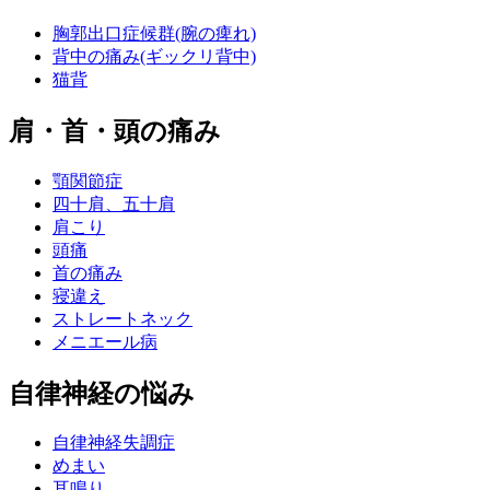
胸郭出口症候群(腕の痺れ)
背中の痛み(ギックリ背中)
猫背
肩・首・頭の痛み
顎関節症
四十肩、五十肩
肩こり
頭痛
首の痛み
寝違え
ストレートネック
メニエール病
自律神経の悩み
自律神経失調症
めまい
耳鳴り