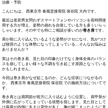
こんにちは、 西東京市 春風堂接骨院 保谷院 大内です。
最近は老若男女問わずスマートフォンやパソコンを長時間使
用する方が増え、姿勢の崩れを自覚している方も多くいらっ
しゃいます。その中でも特にご相談が多いのが
巻き肩
です。
肩が前に入り込んでいるような姿勢がクセになり、気がつけ
ば猫背のような体勢になってしまっている…そんなお悩みは
ありませんか？
実はその巻き肩、見た目の印象だけでなく身体全体のバラン
スを崩してしまい様々な不調を引き起こす原因となっている
かもしれません。
今回は巻き肩がなぜ起こるのか、どんな症状につながるの
か、 西東京市 春風堂接骨院 保谷院 での施術方法についてで
す。
巻き肩とは肩関節が前方に入り込むように位置し、肩甲骨が
外側に広がってしまっている状態を指します。見た目として
は両肩が内側に丸まり背中が丸く、胸が縮こまったように見