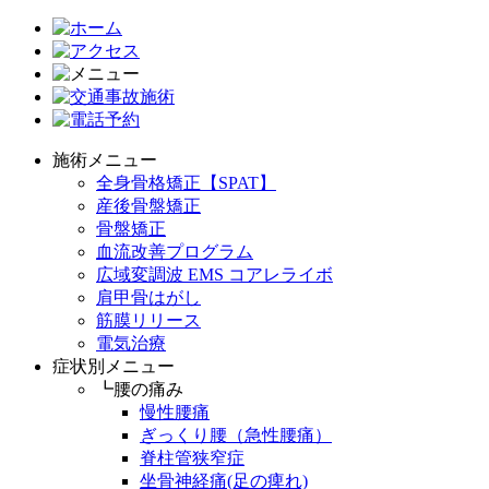
施術メニュー
全身骨格矯正【SPAT】
産後骨盤矯正
骨盤矯正
血流改善プログラム
広域変調波 EMS コアレライボ
肩甲骨はがし
筋膜リリース
電気治療
症状別メニュー
┗腰の痛み
慢性腰痛
ぎっくり腰（急性腰痛）
脊柱管狭窄症
坐骨神経痛(足の痺れ)