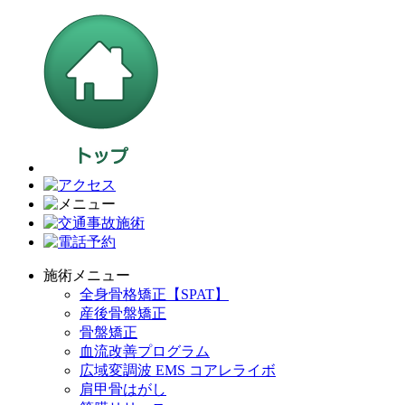
施術メニュー
全身骨格矯正【SPAT】
産後骨盤矯正
骨盤矯正
血流改善プログラム
広域変調波 EMS コアレライボ
肩甲骨はがし