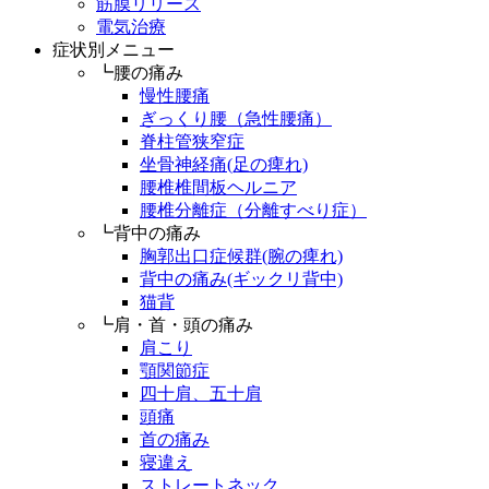
筋膜リリース
電気治療
症状別メニュー
┗腰の痛み
慢性腰痛
ぎっくり腰（急性腰痛）
脊柱管狭窄症
坐骨神経痛(足の痺れ)
腰椎椎間板ヘルニア
腰椎分離症（分離すべり症）
┗背中の痛み
胸郭出口症候群(腕の痺れ)
背中の痛み(ギックリ背中)
猫背
┗肩・首・頭の痛み
肩こり
顎関節症
四十肩、五十肩
頭痛
首の痛み
寝違え
ストレートネック