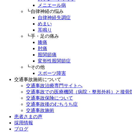
メニエール病
┗自律神経の悩み
自律神経失調症
めまい
耳鳴り
┗手・足の痛み
膝痛
肘痛
股関節痛
変形性股関節症
┗その他
スポーツ障害
交通事故施術について
交通事故治療専門サイトへ
交通事故での医療機関（病院・整形外科）と接骨
交通事故保険について
交通事故後のむちうち症
交通事故施術
患者さまの声
採用情報
ブログ