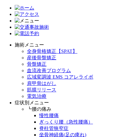
施術メニュー
全身骨格矯正【SPAT】
産後骨盤矯正
骨盤矯正
血流改善プログラム
広域変調波 EMS コアレライボ
肩甲骨はがし
筋膜リリース
電気治療
症状別メニュー
┗腰の痛み
慢性腰痛
ぎっくり腰（急性腰痛）
脊柱管狭窄症
坐骨神経痛(足の痺れ)