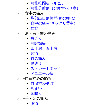
腰椎椎間板ヘルニア
腰椎分離症（分離すべり症）
┗背中の痛み
胸郭出口症候群(腕の痺れ)
背中の痛み(ギックリ背中)
猫背
┗肩・首・頭の痛み
肩こり
顎関節症
四十肩、五十肩
頭痛
首の痛み
寝違え
ストレートネック
メニエール病
┗自律神経の悩み
自律神経失調症
めまい
耳鳴り
┗手・足の痛み
膝痛