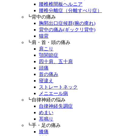
腰椎椎間板ヘルニア
腰椎分離症（分離すべり症）
┗背中の痛み
胸郭出口症候群(腕の痺れ)
背中の痛み(ギックリ背中)
猫背
┗肩・首・頭の痛み
肩こり
顎関節症
四十肩、五十肩
頭痛
首の痛み
寝違え
ストレートネック
メニエール病
┗自律神経の悩み
自律神経失調症
めまい
耳鳴り
┗手・足の痛み
膝痛