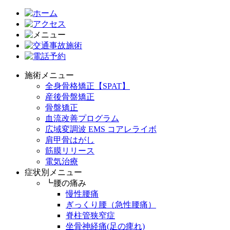
施術メニュー
全身骨格矯正【SPAT】
産後骨盤矯正
骨盤矯正
血流改善プログラム
広域変調波 EMS コアレライボ
肩甲骨はがし
筋膜リリース
電気治療
症状別メニュー
┗腰の痛み
慢性腰痛
ぎっくり腰（急性腰痛）
脊柱管狭窄症
坐骨神経痛(足の痺れ)