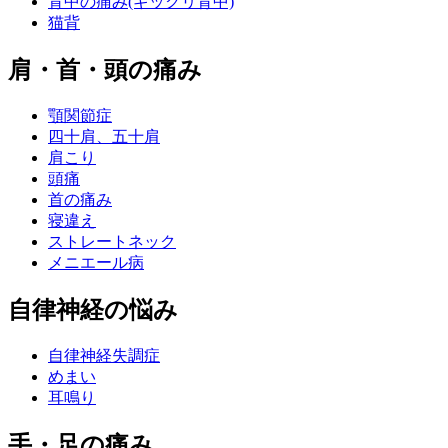
背中の痛み(ギックリ背中)
猫背
肩・首・頭の痛み
顎関節症
四十肩、五十肩
肩こり
頭痛
首の痛み
寝違え
ストレートネック
メニエール病
自律神経の悩み
自律神経失調症
めまい
耳鳴り
手・足の痛み