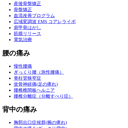
産後骨盤矯正
骨盤矯正
血流改善プログラム
広域変調波 EMS コアレライボ
肩甲骨はがし
筋膜リリース
電気治療
腰の痛み
慢性腰痛
ぎっくり腰（急性腰痛）
脊柱管狭窄症
坐骨神経痛(足の痺れ)
腰椎椎間板ヘルニア
腰椎分離症（分離すべり症）
背中の痛み
胸郭出口症候群(腕の痺れ)